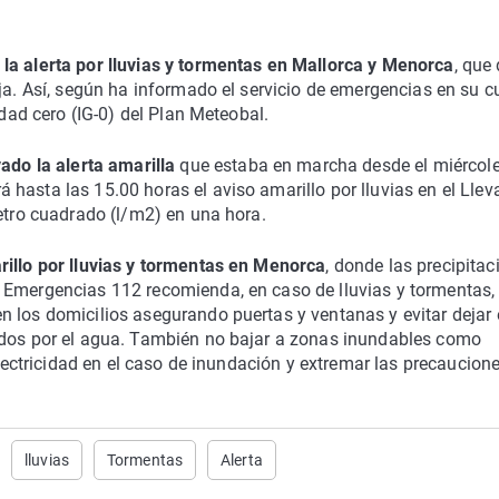
 la alerta por lluvias y tormentas en Mallorca y Menorca
, que
ja.
Así, según ha informado el servicio de emergencias en su c
edad cero (IG-0) del Plan
Meteobal
.
vado la alerta amarilla
que estaba en marcha desde el miércol
 hasta las 15.00 horas el aviso amarillo por lluvias en el Llev
metro cuadrado (l/m2) en una hora.
rillo por lluvias y tormentas en Menorca
, donde las precipitac
.
Emergencias 112 recomienda, en caso de lluvias y tormentas,
 los domicilios asegurando puertas y ventanas y evitar dejar 
ados por el agua. También no bajar a zonas inundables como
 electricidad en el caso de inundación y extremar las precaucion
lluvias
Tormentas
Alerta