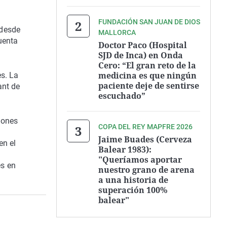
FUNDACIÓN SAN JUAN DE DIOS
 desde
MALLORCA
uenta
Doctor Paco (Hospital
SJD de Inca) en Onda
Cero: “El gran reto de la
medicina es que ningún
es.
La
paciente deje de sentirse
ant de
escuchado”
iones
COPA DEL REY MAPFRE 2026
Jaime Buades (Cerveza
en el
Balear 1983):
"Queríamos aportar
es en
nuestro grano de arena
a una historia de
superación 100%
balear"