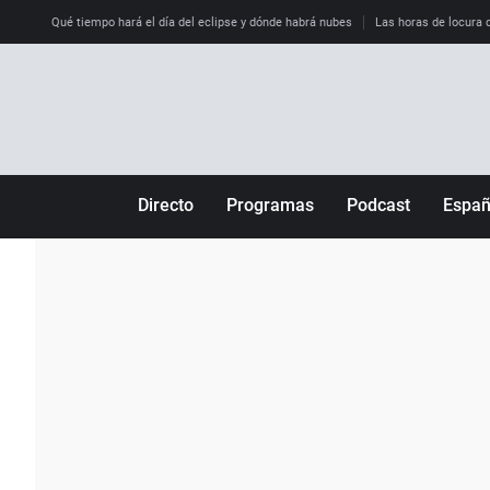
Qué tiempo hará el día del eclipse y dónde habrá nubes
Las horas de locura qu
Directo
Programas
Podcast
Espa
Más de uno
Los Perseguidos
Andalucía
Por fin
Malas decisiones
Aragón
Julia en la onda
Expedientes del más allá
Baleares
La brújula
El viaje del Guernica
Cantabria
Radioestadio
Invisibles
Cataluña
Radioestadio noche
Prohibido morirse
Comunidad de M
El colegio invisible
Esto no ha pasado
Comunitat Vale