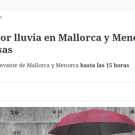
Virales
Televisión
s
Elecciones
 por lluvia en Mallorca y Me
sas
 levante de Mallorca y Menorca
hasta las 15 horas