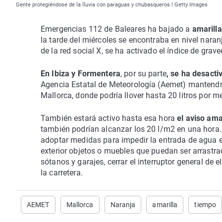
Gente protegiéndose de la lluvia con paraguas y chubasqueros | Getty Images
Emergencias 112 de Baleares ha bajado a
amarilla
la tarde del miércoles se encontraba en nivel naran
de la red social X, se ha activado el índice de grav
En Ibiza y Formentera
, por su parte
, se ha desacti
Agencia Estatal de Meteorología (
Aemet
) mantendrá
Mallorca, donde podría llover hasta 20 litros por 
También estará activo hasta esa hora
el aviso ama
también podrían alcanzar los 20 l/m2 en una hora
adoptar medidas para impedir la entrada de agua en
exterior objetos o muebles que puedan ser arrastr
sótanos y garajes, cerrar el interruptor general de
la carretera.
AEMET
Mallorca
Naranja
amarilla
tiempo