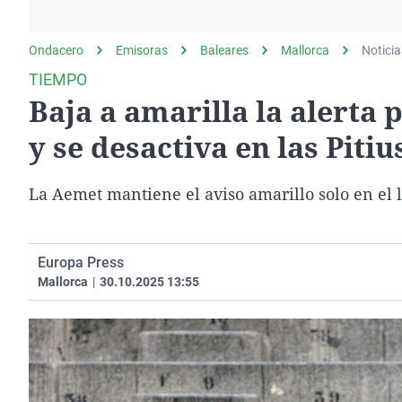
La rosa de los vientos
Caso
Extremadura
Gente viajera
Retornados
Galicia
Ondacero
Emisoras
Baleares
Mallorca
Noticia
Como el perro y el
Equipo de investigación
La Rioja
TIEMPO
gato
Baja a amarilla la alerta
Operación Viuda
Navarra
Negra
País Vasco
y se desactiva en las Pitiu
La Aemet mantiene el aviso amarillo solo en el
Europa Press
Mallorca
|
30.10.2025 13:55