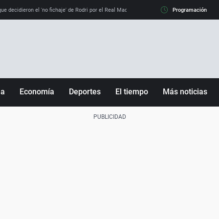
e decidieron el 'no fichaje' de Rodri por el Real Madrid y su 'sí' al Barça
Programación
La llamada de
ña
Economía
Deportes
El tiempo
Más noticias
Fútbol
Sociedad
Baloncesto
Mundo
Tenis
Salud
Motor
Cultura
Ciencia y Tecnología
adrid
Gastronomía
nciana
Medio ambiente