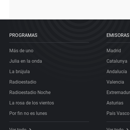
PROGRAMAS
EMISORAS
Más de uno
Madrid
Julia en la onda
Catalunya
La brújula
Andalucía
Radioestadio
Valencia
Radioestadio Noche
Extremadu
La rosa de los vientos
Asturias
Por fin no es lunes
País Vasco
Ver todo
Ver todo