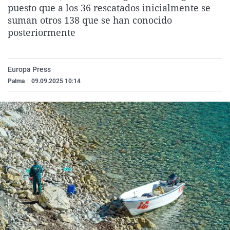
puesto que a los 36 rescatados inicialmente se
La rosa de los vientos
Caso
Extremadura
Virales
suman otros 138 que se han conocido
Gente viajera
Retornados
Galicia
Televisión
posteriormente
Como el perro y el gat
Equipo de investigaci
La Rioja
Elecciones
Operación Viuda Negr
Navarra
Europa Press
País Vasco
Palma
|
09.09.2025 10:14