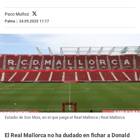
La rosa de los vientos
Caso
Extremadura
Virales
Paco Muñoz
Gente viajera
Retornados
Galicia
Televisión
Palma
|
24.09.2025 11:17
Como el perro y el gat
Equipo de investigaci
La Rioja
Elecciones
Operación Viuda Negr
Navarra
País Vasco
Estadio de Son Moix, en el que juega el Real Mallorca | Real Mallorca
El Real Mallorca no ha dudado en fichar a Donald