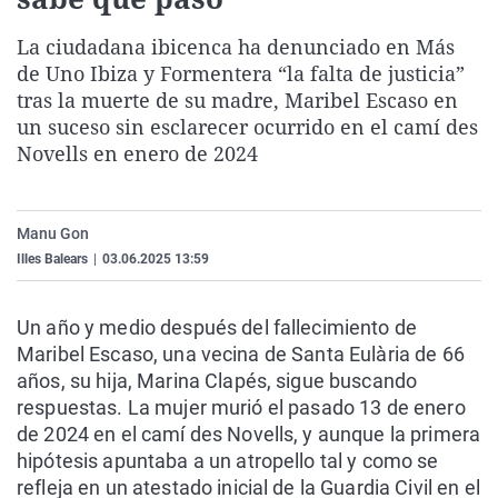
La rosa de los vientos
Caso
Extremadura
Virales
La ciudadana ibicenca ha denunciado en Más
Gente viajera
Retornados
Galicia
Televisión
de Uno Ibiza y Formentera “la falta de justicia”
Como el perro y el gat
Equipo de investigaci
La Rioja
Elecciones
tras la muerte de su madre, Maribel Escaso en
un suceso sin esclarecer ocurrido en el camí des
Operación Viuda Negr
Navarra
Novells en enero de 2024
País Vasco
Manu Gon
Illes Balears
|
03.06.2025 13:59
Un año y medio después del fallecimiento de
Maribel Escaso, una vecina de Santa Eulària de 66
años, su hija, Marina Clapés, sigue buscando
respuestas. La mujer murió el pasado 13 de enero
de 2024 en el camí des Novells, y aunque la primera
hipótesis apuntaba a un atropello tal y como se
refleja en un atestado inicial de la Guardia Civil en el