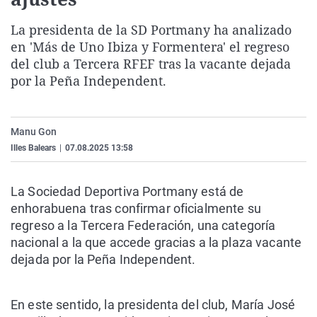
La rosa de los vientos
Caso
Extremadura
Virales
La presidenta de la SD Portmany ha analizado
Gente viajera
Retornados
Galicia
Televisión
en 'Más de Uno Ibiza y Formentera' el regreso
Como el perro y el gat
Equipo de investigaci
La Rioja
Elecciones
del club a Tercera RFEF tras la vacante dejada
por la Peña Independent.
Operación Viuda Negr
Navarra
País Vasco
Manu Gon
Illes Balears
|
07.08.2025 13:58
La Sociedad Deportiva Portmany está de
enhorabuena tras confirmar oficialmente su
regreso a la Tercera Federación, una categoría
nacional a la que accede gracias a la plaza vacante
dejada por la Peña Independent.
En este sentido, la presidenta del club, María José