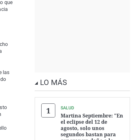
do que
acia
icho
a
e las
ado
LO MÁS
sto
SALUD
n
Martina Septiembre: "En
el eclipse del 12 de
agosto, solo unos
llo
segundos bastan para