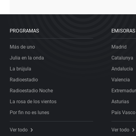
PROGRAMAS
EMISORAS
Más de uno
Madrid
Julia en la onda
Catalunya
La brújula
Andalucía
Radioestadio
Valencia
Radioestadio Noche
Extremadu
La rosa de los vientos
Asturias
Por fin no es lunes
País Vasco
Ver todo
Ver todo