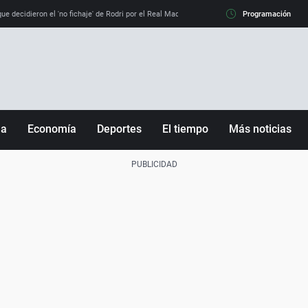
e decidieron el 'no fichaje' de Rodri por el Real Madrid y su 'sí' al Barça
Programación
La llamada de
ña
Economía
Deportes
El tiempo
Más noticias
Fútbol
Sociedad
Baloncesto
Mundo
Tenis
Salud
Motor
Cultura
Ciencia y Tecnología
adrid
Gastronomía
nciana
Medio ambiente