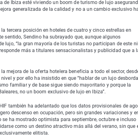
a de Ibiza esté viviendo un boom de turismo de lujo aseguran
ejora generalizada de la calidad y no a un cambio exclusivo h
la tercera posición en hoteles de cuatro y cinco estrellas en
ste sentido, Sendino ha subrayado que, aunque algunos
lujo, “la gran mayoría de los turistas no participan de este n
“responde más a titulares sensacionalistas y publicidad que a l
 mejora de la oferta hotelera beneficia a todo el sector, desd
nivel y por ello ha insistido en que “hablar de un lujo desbord
smo familiar y de base sigue siendo mayoritario y porque la
leares, no un boom exclusivo de lujo en Ibiza”.
EHIF también ha adelantado que los datos provisionales de ago
ligero descenso en ocupación, pero sin grandes variaciones y e
o se ha mostrado optimista para septiembre, octubre e incluso
darse como un destino atractivo más allá del verano, sin que e
clusivamente elitista.