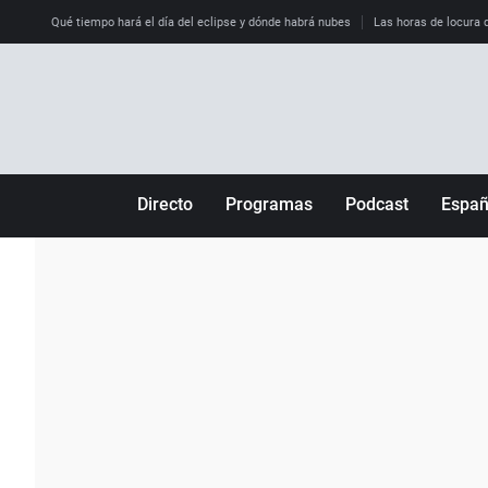
Qué tiempo hará el día del eclipse y dónde habrá nubes
Las horas de locura qu
Directo
Programas
Podcast
Espa
Más de uno
Los Perseguidos
Andalucía
Por fin
Malas decisiones
Aragón
Julia en la onda
Expedientes del más allá
Baleares
La brújula
El viaje del Guernica
Cantabria
Radioestadio
Invisibles
Cataluña
Radioestadio noche
Prohibido morirse
Comunidad de M
El colegio invisible
Esto no ha pasado
Comunitat Vale