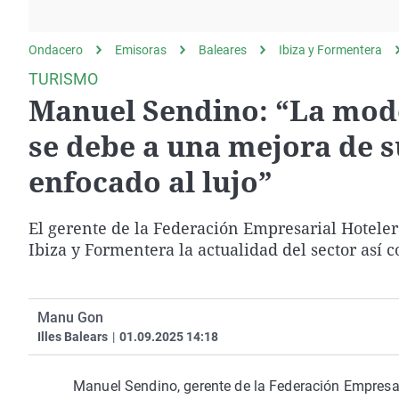
La rosa de los vientos
Caso
Extremadura
Gente viajera
Retornados
Galicia
Ondacero
Emisoras
Baleares
Ibiza y Formentera
Como el perro y el
Equipo de investigación
La Rioja
TURISMO
gato
Manuel Sendino: “La mode
Operación Viuda
Navarra
Negra
País Vasco
se debe a una mejora de s
enfocado al lujo”
El gerente de la Federación Empresarial Hotele
Ibiza y Formentera la actualidad del sector así 
Manu Gon
Illes Balears
|
01.09.2025 14:18
Manuel Sendino, gerente de la Federación Empresar