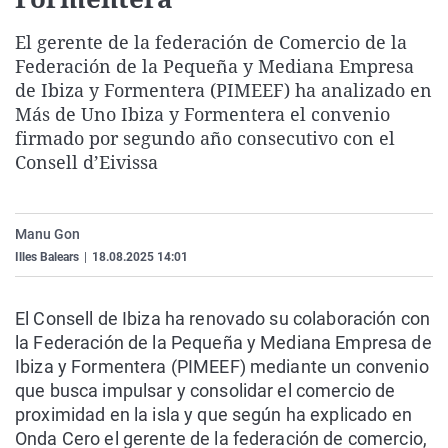
La rosa de los vientos
Caso
Extremadura
Virales
El gerente de la federación de Comercio de la
Gente viajera
Retornados
Galicia
Televisión
Federación de la Pequeña y Mediana Empresa
Como el perro y el gat
Equipo de investigaci
La Rioja
Elecciones
de Ibiza y Formentera (PIMEEF) ha analizado en
Más de Uno Ibiza y Formentera el convenio
Operación Viuda Negr
Navarra
firmado por segundo año consecutivo con el
País Vasco
Consell d’Eivissa
Manu Gon
Illes Balears
|
18.08.2025 14:01
El Consell de Ibiza ha renovado su colaboración con
la Federación de la Pequeña y Mediana Empresa de
Ibiza y Formentera (PIMEEF) mediante un convenio
que busca impulsar y consolidar el comercio de
proximidad en la isla y que según ha explicado en
Onda Cero el gerente de la federación de comercio,