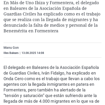
En Más de Uno Ibiza y Formentera, el delegado
La rosa de los vientos
Caso
Extremadura
Virales
en Baleares de la Asociación Española de
Gente viajera
Retornados
Galicia
Televisión
Guardias Civiles ha explicado como es el trabajo
que se realiza con la llegada de migrantes y ha
Como el perro y el gat
Equipo de investigaci
La Rioja
Elecciones
denunciado la falta de medios y personal de la
Operación Viuda Negr
Navarra
Benemérita en Formentera
País Vasco
Manu Gon
Illes Balears
|
13.08.2025 14:08
El delegado en Baleares de la Asociación Española
de Guardias Civiles, Iván Fidalgo, ha explicado en
Onda Cero como es el trabajo que llevan a cabo los
agentes con la llegada inmigrantes en patera en
Formentera, pero también ha alertado de la
“tensión y saturación” que están sufriendo ante la
llegada de más de 4.000 migrantes en lo que va de