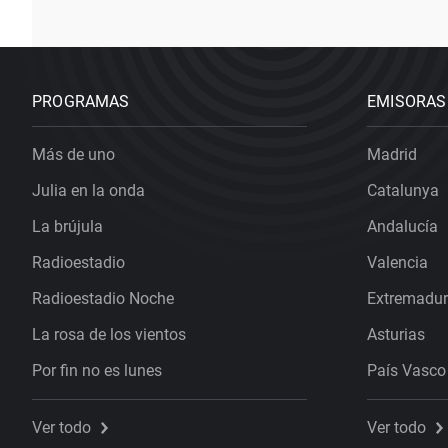
PROGRAMAS
EMISORAS
Más de uno
Madrid
Julia en la onda
Catalunya
La brújula
Andalucía
Radioestadio
Valencia
Radioestadio Noche
Extremadu
La rosa de los vientos
Asturias
Por fin no es lunes
País Vasco
Ver todo
Ver todo