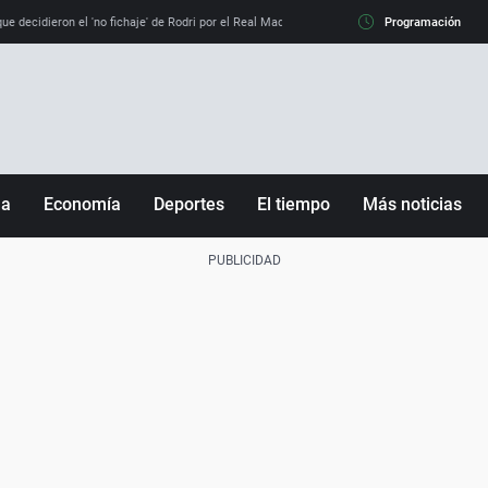
e decidieron el 'no fichaje' de Rodri por el Real Madrid y su 'sí' al Barça
Programación
La llamada de
ña
Economía
Deportes
El tiempo
Más noticias
Fútbol
Sociedad
Baloncesto
Mundo
Tenis
Salud
Motor
Cultura
Ciencia y Tecnología
adrid
Gastronomía
nciana
Medio ambiente