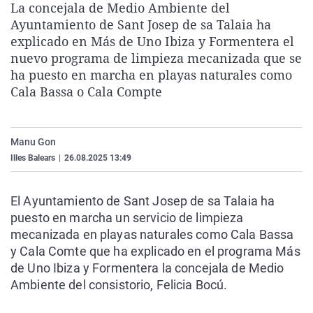
La concejala de Medio Ambiente del
La rosa de los vientos
Caso
Extremadura
Virales
Ayuntamiento de Sant Josep de sa Talaia ha
Gente viajera
Retornados
Galicia
Televisión
explicado en Más de Uno Ibiza y Formentera el
nuevo programa de limpieza mecanizada que se
Como el perro y el gat
Equipo de investigaci
La Rioja
Elecciones
ha puesto en marcha en playas naturales como
Operación Viuda Negr
Navarra
Cala Bassa o Cala Compte
País Vasco
Manu Gon
Illes Balears
|
26.08.2025 13:49
El Ayuntamiento de Sant Josep de sa Talaia ha
puesto en marcha un servicio de limpieza
mecanizada en playas naturales como Cala Bassa
y Cala Comte que ha explicado en el programa Más
de Uno Ibiza y Formentera la concejala de Medio
Ambiente del consistorio, Felicia Bocú.