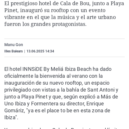
El prestigioso hotel de Cala de Bou, junto a Playa
La rosa de los vientos
Caso
Extremadura
Virales
Pinet, inauguró su rooftop con un evento
Gente viajera
Retornados
Galicia
Televisión
vibrante en el que la música y el arte urbano
fueron los grandes protagonistas.
Como el perro y el gat
Equipo de investigaci
La Rioja
Elecciones
Operación Viuda Negr
Navarra
Manu Gon
País Vasco
Illes Balears
|
13.06.2025 14:34
El hotel INNSiDE By Meliá Ibiza Beach ha dado
oficialmente la bienvenida al verano con la
inauguración de su nuevo rooftop, un espacio
privilegiado con vistas a la bahía de Sant Antoni y
junto a Playa Pinet y que, según explicó a Más de
Uno Ibiza y Formentera su director, Enrique
Gomáriz, "ya es el place to be en esta zona de
Ibiza".