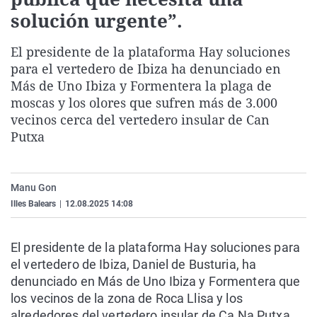
La rosa de los vientos
Caso
Extremadura
Virales
solución urgente”.
Gente viajera
Retornados
Galicia
Televisión
El presidente de la plataforma Hay soluciones
Como el perro y el gat
Equipo de investigaci
La Rioja
Elecciones
para el vertedero de Ibiza ha denunciado en
Más de Uno Ibiza y Formentera la plaga de
Operación Viuda Negr
Navarra
moscas y los olores que sufren más de 3.000
País Vasco
vecinos cerca del vertedero insular de Can
Putxa
Manu Gon
Illes Balears
|
12.08.2025 14:08
El presidente de la plataforma Hay soluciones para
el vertedero de Ibiza, Daniel de Busturia, ha
denunciado en Más de Uno Ibiza y Formentera que
los vecinos de la zona de Roca Llisa y los
alrededores del vertedero insular de Ca Na Putxa