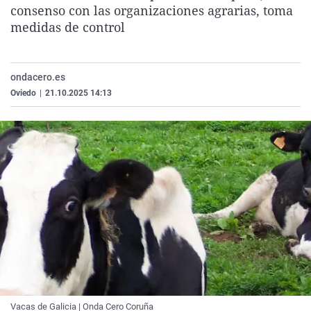
consenso con las organizaciones agrarias, toma
La rosa de los vientos
Caso
Extremadura
Virales
medidas de control
Gente viajera
Retornados
Galicia
Televisión
Como el perro y el gat
Equipo de investigaci
La Rioja
Elecciones
ondacero.es
Operación Viuda Negr
Navarra
Oviedo
|
21.10.2025 14:13
País Vasco
Vacas de Galicia | Onda Cero Coruña