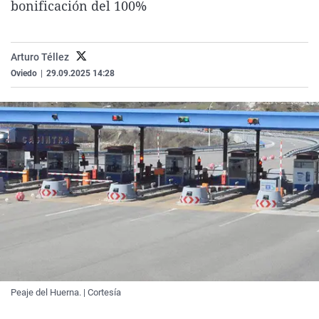
bonificación del 100%
La rosa de los vientos
Caso
Extremadura
Virales
Gente viajera
Retornados
Galicia
Televisión
Arturo Téllez
Como el perro y el gat
Equipo de investigaci
La Rioja
Elecciones
Oviedo
|
29.09.2025 14:28
Operación Viuda Negr
Navarra
País Vasco
Peaje del Huerna. | Cortesía