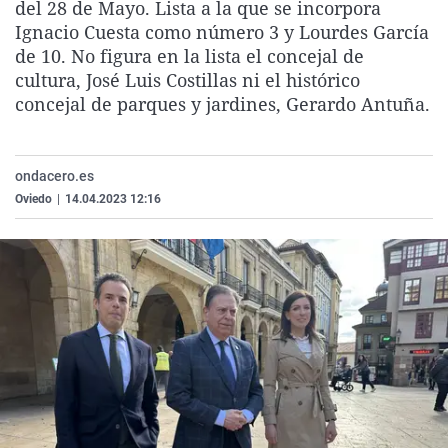
del 28 de Mayo. Lista a la que se incorpora
La rosa de los vientos
Caso
Extremadura
Virales
Ignacio Cuesta como número 3 y Lourdes García
Gente viajera
Retornados
Galicia
Televisión
de 10. No figura en la lista el concejal de
cultura, José Luis Costillas ni el histórico
Como el perro y el gat
Equipo de investigaci
La Rioja
Elecciones
concejal de parques y jardines, Gerardo Antuña.
Operación Viuda Negr
Navarra
País Vasco
ondacero.es
Oviedo
|
14.04.2023 12:16