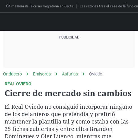
Última hora de la crisis migratoria en Ceuta
Las razones tras el cese de la funcion
Directo
Programas
Podcast
Más de uno
Los Perseguidos
Andalucía
Fútbol
Sociedad
Ondacero
Emisoras
Asturias
Oviedo
España
Por fin
Malas decisiones
Aragón
Baloncesto
Mundo
REAL OVIEDO
Economía
Julia en la onda
Expedientes del más a
Baleares
Tenis
Salud
Cierre de mercado sin cambios
Deportes
La brújula
El viaje del Guernica
Cantabria
Motor
Cultura
El Real Oviedo no consiguió incorporar ninguno
El tiempo
Radioestadio
Invisibles
Cataluña
Ciencia y Tecnología
de los delanteros que pretendía y prefirió
Más noticias
mantener la plantilla tal y como estaba con las
Radioestadio noche
Prohibido morirse
Comunidad de Madrid
Gastronomía
25 fichas cubiertas y entre ellos Brandon
El colegio invisible
Esto no ha pasado
Comunitat Valenciana
Medio ambiente
Domingues y Oier Luengo, mientras que