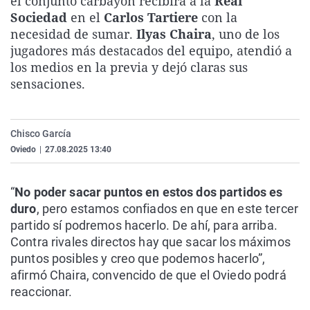
el conjunto carbayón recibirá a la
Real
La rosa de los vientos
Caso
Extremadura
Virales
Sociedad
en el
Carlos Tartiere
con la
necesidad de sumar.
Ilyas Chaira
, uno de los
Gente viajera
Retornados
Galicia
Televisión
jugadores más destacados del equipo, atendió a
Como el perro y el gat
Equipo de investigaci
La Rioja
Elecciones
los medios en la previa y dejó claras sus
sensaciones.
Operación Viuda Negr
Navarra
País Vasco
Chisco García
Oviedo
|
27.08.2025 13:40
“
No poder sacar puntos en estos dos partidos es
duro
, pero estamos confiados en que en este tercer
partido sí podremos hacerlo. De ahí, para arriba.
Contra rivales directos hay que sacar los máximos
puntos posibles y creo que podemos hacerlo”,
afirmó Chaira, convencido de que el Oviedo podrá
reaccionar.