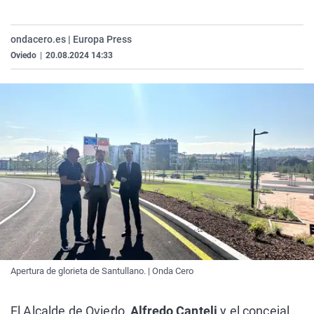
La rosa de los vientos
Caso
Extremadura
Virales
Gente viajera
Retornados
Galicia
Televisión
ondacero.es | Europa Press
Oviedo
|
20.08.2024 14:33
Como el perro y el gat
Equipo de investigaci
La Rioja
Elecciones
Operación Viuda Negr
Navarra
País Vasco
Apertura de glorieta de Santullano. | Onda Cero
El Alcalde de Oviedo,
Alfredo Canteli
y el concejal