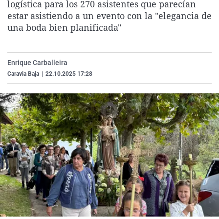
logística para los 270 asistentes que parecían
La rosa de los vientos
Caso
Extremadura
Virales
estar asistiendo a un evento con la "elegancia de
Gente viajera
Retornados
Galicia
Televisión
una boda bien planificada"
Como el perro y el gat
Equipo de investigaci
La Rioja
Elecciones
Operación Viuda Negr
Navarra
Enrique Carballeira
Caravia Baja
|
22.10.2025 17:28
País Vasco