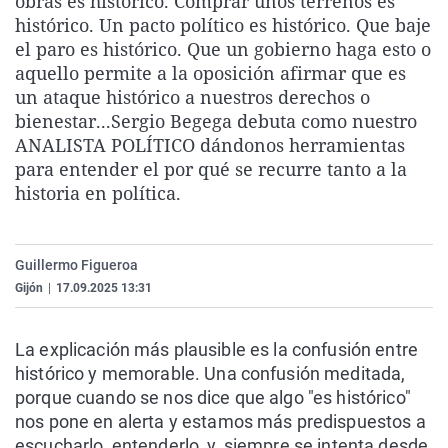
obras es histórico. Comprar unos terrenos es
La rosa de los vientos
Caso
Extremadura
Virales
histórico. Un pacto político es histórico. Que baje
el paro es histórico. Que un gobierno haga esto o
Gente viajera
Retornados
Galicia
Televisión
aquello permite a la oposición afirmar que es
Como el perro y el gat
Equipo de investigaci
La Rioja
Elecciones
un ataque histórico a nuestros derechos o
bienestar...Sergio Begega debuta como nuestro
Operación Viuda Negr
Navarra
ANALISTA POLÍTICO dándonos herramientas
País Vasco
para entender el por qué se recurre tanto a la
historia en política.
Guillermo Figueroa
Gijón
|
17.09.2025 13:31
La explicación más plausible es la confusión entre
histórico y memorable. Una confusión meditada,
porque cuando se nos dice que algo "es histórico"
nos pone en alerta y estamos más predispuestos a
escucharlo, entenderlo, y, siempre se intenta desde