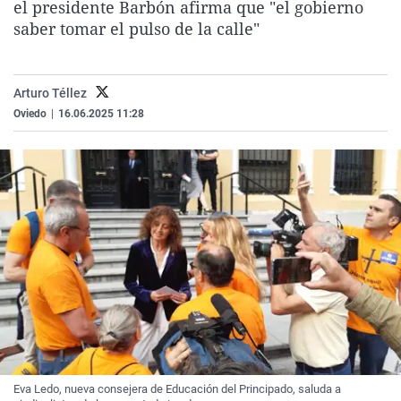
el presidente Barbón afirma que "el gobierno
La rosa de los vientos
Caso
Extremadura
Virales
saber tomar el pulso de la calle"
Gente viajera
Retornados
Galicia
Televisión
Como el perro y el gat
Equipo de investigaci
La Rioja
Elecciones
Arturo Téllez
Operación Viuda Negr
Navarra
Oviedo
|
16.06.2025 11:28
País Vasco
Eva Ledo, nueva consejera de Educación del Principado, saluda a