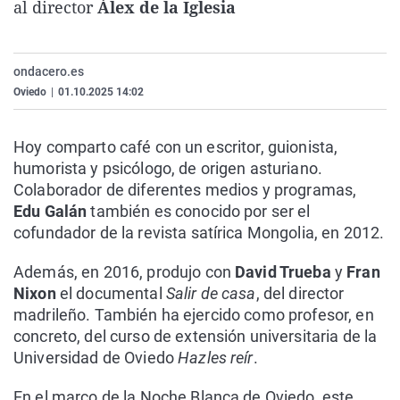
al director
Álex de la Iglesia
La rosa de los vientos
Caso
Extremadura
Virales
Gente viajera
Retornados
Galicia
Televisión
ondacero.es
Como el perro y el gat
Equipo de investigaci
La Rioja
Elecciones
Oviedo
|
01.10.2025 14:02
Operación Viuda Negr
Navarra
País Vasco
Hoy comparto café con un escritor, guionista,
humorista y psicólogo, de origen asturiano.
Colaborador de diferentes medios y programas,
Edu Galán
también es conocido por ser el
cofundador de la revista satírica Mongolia, en 2012.
Además, en 2016, produjo con
David Trueba
y
Fran
Nixon
el documental
Salir de casa
, del director
madrileño. También ha ejercido como profesor, en
concreto, del curso de extensión universitaria de la
Universidad de Oviedo
Hazles reír
.
En el marco de la Noche Blanca de Oviedo, este