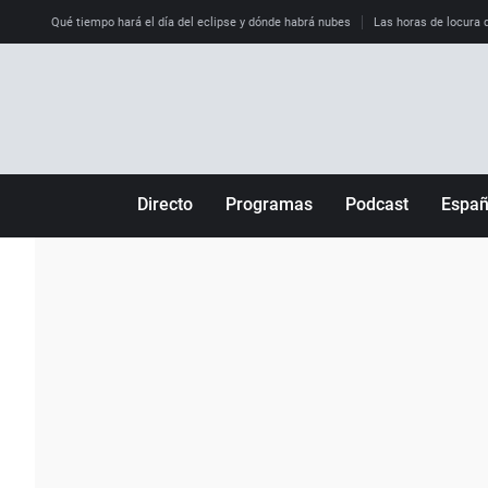
Qué tiempo hará el día del eclipse y dónde habrá nubes
Las horas de locura qu
Directo
Programas
Podcast
Espa
Más de uno
Los Perseguidos
Andalucía
Por fin
Malas decisiones
Aragón
Julia en la onda
Expedientes del más allá
Baleares
La brújula
El viaje del Guernica
Cantabria
Radioestadio
Invisibles
Cataluña
Radioestadio noche
Prohibido morirse
Comunidad de M
El colegio invisible
Esto no ha pasado
Comunitat Vale