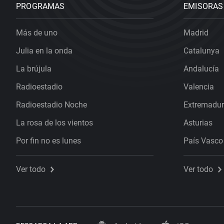
PROGRAMAS
EMISORAS
Más de uno
Madrid
Julia en la onda
Catalunya
La brújula
Andalucía
Radioestadio
Valencia
Radioestadio Noche
Extremadu
La rosa de los vientos
Asturias
Por fin no es lunes
País Vasco
Ver todo
Ver todo