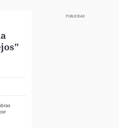
la
ejos"
obras
por