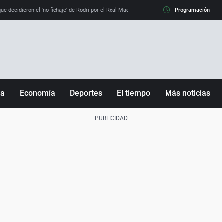
e decidieron el 'no fichaje' de Rodri por el Real Madrid y su 'sí' al Barça
Programación
La llamada de
ña
Economía
Deportes
El tiempo
Más noticias
Fútbol
Sociedad
Baloncesto
Mundo
Tenis
Salud
Motor
Cultura
Ciencia y Tecnología
adrid
Gastronomía
nciana
Medio ambiente