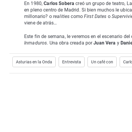
En 1980,
Carlos Sobera
creó un grupo de teatro, La
en pleno centro de Madrid. Si bien muchos le ubi
millonario? o
realities
como
First Dates
o
Supervivi
viene de atrás…
Este fin de semana, le veremos en el escenario del
Inmaduros
. Una obra creada por
Juan Vera
y
Dani
Asturias en la Onda
Entrevista
Un café con
Carl