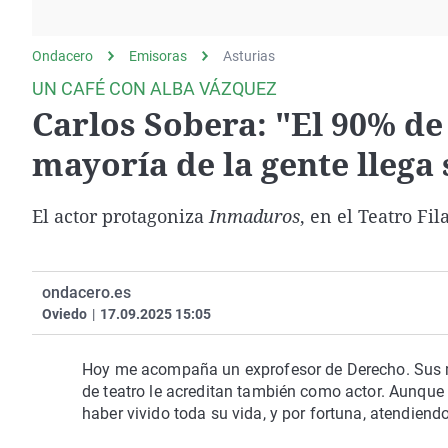
La rosa de los vientos
Caso
Extremadura
Gente viajera
Retornados
Galicia
Ondacero
Emisoras
Asturias
Como el perro y el
Equipo de investigación
La Rioja
UN CAFÉ CON ALBA VÁZQUEZ
gato
Carlos Sobera: "El 90% de 
Operación Viuda
Navarra
Negra
País Vasco
mayoría de la gente llega
El actor protagoniza
Inmaduros
, en el Teatro Fi
ondacero.es
Oviedo
|
17.09.2025 15:05
Hoy me acompaña un exprofesor de Derecho. Sus más
de teatro le acreditan también como actor. Aunque s
haber vivido toda su vida, y por fortuna, atendiendo