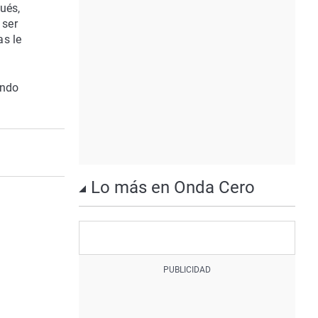
ués,
 ser
as le
ando
Lo más en Onda Cero