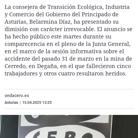
La rosa de los vientos
Caso
Extremadura
Virales
La consejera de Transición Ecológica, Industria
y Comercio del Gobierno del Principado de
Gente viajera
Retornados
Galicia
Televisión
Asturias,
Belarmina Díaz
, ha presentado su
Como el perro y el gat
Equipo de investigaci
La Rioja
Elecciones
dimisión con carácter irrevocable. El anuncio se
ha hecho público este martes durante su
Operación Viuda Negr
Navarra
comparecencia en el pleno de la Junta General,
País Vasco
en el marco de la sesión informativa sobre el
accidente del pasado 31 de marzo en la mina de
Cerredo
, en Degaña, en el que fallecieron cinco
trabajadores y otros cuatro resultaron heridos.
ondacero.es
Asturias
|
15.04.2025 13:25