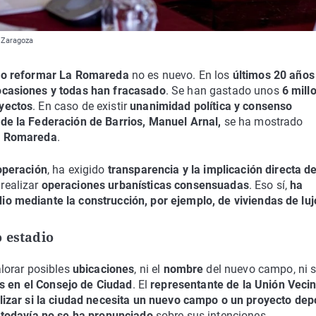
e Zaragoza
r o reformar La Romareda
no es nuevo. En los
últimos 20 años
ocasiones y todas han fracasado
. Se han gastado unos
6 mill
oyectos
. En caso de existir
unanimidad política y consenso
 de la Federación de Barrios, Manuel Arnal,
se ha mostrado
a Romareda
.
operación
, ha exigido
transparencia y la implicación directa de
 realizar
operaciones urbanísticas consensuadas
. Eso sí,
ha
io mediante la construcción, por ejemplo, de viviendas de luj
o estadio
lorar posibles
ubicaciones
, ni el
nombre
del nuevo campo, ni 
s en el Consejo de Ciudad
. El
representante de la Unión Vecin
izar si la ciudad necesita un nuevo campo o un proyecto dep
 todavía no se ha pronunciado
sobre sus intenciones.