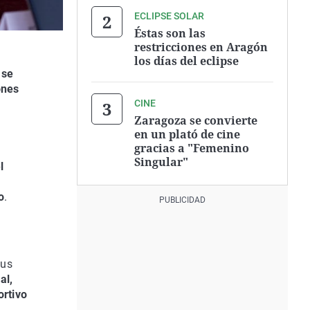
ECLIPSE SOLAR
Éstas son las
restricciones en Aragón
los días del eclipse
 se
ones
CINE
Zaragoza se convierte
en un plató de cine
gracias a "Femenino
Singular"
l
o
.
sus
al,
ortivo