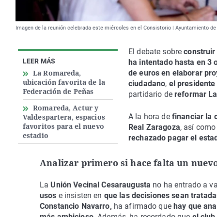
Imagen de la reunión celebrada este miércoles en el Consistorio | Ayuntamiento d
El debate sobre
construi
LEER MÁS
ha intentado hasta en 3 
La Romareda,
de euros en elaborar pr
ubicación favorita de la
ciudadano
,
el presidente
Federación de Peñas
partidario de
reformar L
Romareda, Actur y
A la hora de
financiar la 
Valdespartera, espacios
favoritos para el nuevo
Real Zaragoza
, así como
estadio
rechazado pagar el estad
Analizar primero si hace falta un nuev
La
Unión Vecinal Cesaraugusta
no ha entrado a va
usos
e insisten en
que las decisiones sean tratada
Constancio Navarro,
ha afirmado que
hay que anal
más ambicioso
. Además, ha recordado que
el club