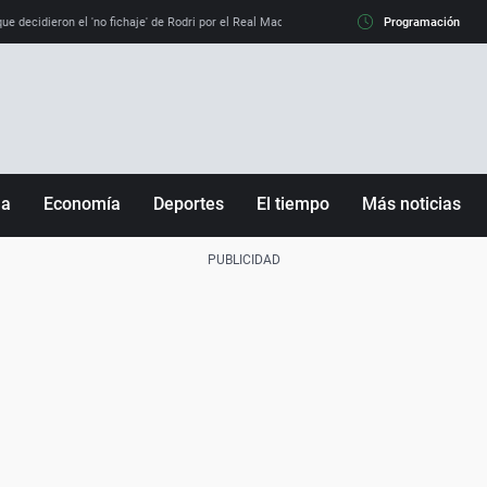
e decidieron el 'no fichaje' de Rodri por el Real Madrid y su 'sí' al Barça
Programación
La llamada de
ña
Economía
Deportes
El tiempo
Más noticias
Fútbol
Sociedad
Baloncesto
Mundo
Tenis
Salud
Motor
Cultura
Ciencia y Tecnología
adrid
Gastronomía
nciana
Medio ambiente