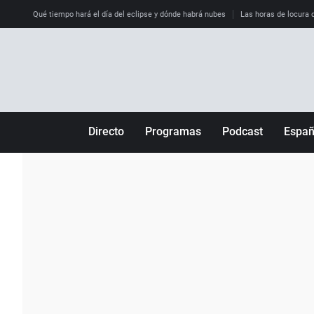
Qué tiempo hará el día del eclipse y dónde habrá nubes
Las horas de locura qu
Directo
Programas
Podcast
Espa
Más de uno
Los Perseguidos
Andalucía
Por fin
Malas decisiones
Aragón
Julia en la onda
Expedientes del más allá
Baleares
La brújula
El viaje del Guernica
Cantabria
Radioestadio
Invisibles
Cataluña
Radioestadio noche
Prohibido morirse
Comunidad de M
El colegio invisible
Esto no ha pasado
Comunitat Vale