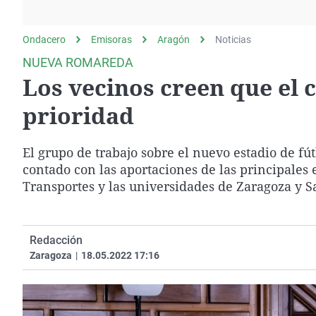
La rosa de los vientos
Caso
Extremadura
Gente viajera
Retornados
Galicia
Ondacero
Emisoras
Aragón
Noticias
Como el perro y el
Equipo de investigación
La Rioja
NUEVA ROMAREDA
gato
Los vecinos creen que el 
Operación Viuda
Navarra
Negra
País Vasco
prioridad
El grupo de trabajo sobre el nuevo estadio de fú
contado con las aportaciones de las principales 
Transportes y las universidades de Zaragoza y Sa
Redacción
Zaragoza
|
18.05.2022 17:16