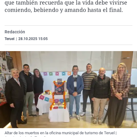
que también recuerda que la vida debe vivirse
La rosa de los vientos
Caso
Extremadura
Virales
comiendo, bebiendo y amando hasta el final.
Gente viajera
Retornados
Galicia
Televisión
Como el perro y el gat
Equipo de investigaci
La Rioja
Elecciones
Redacción
Operación Viuda Negr
Navarra
Teruel
|
28.10.2025 15:05
País Vasco
Altar de los muertos en la oficina municipal de turismo de Teruel |