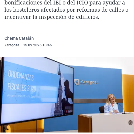
bonificaciones del IBI o del ICIO para ayudar a
La rosa de los vientos
Caso
Extremadura
Virales
los hosteleros afectados por reformas de calles o
Gente viajera
Retornados
Galicia
Televisión
incentivar la inspección de edificios.
Como el perro y el gat
Equipo de investigaci
La Rioja
Elecciones
Operación Viuda Negr
Navarra
Chema Catalán
Zaragoza
|
15.09.2025 13:46
País Vasco