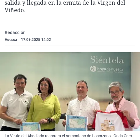
salida y llegada en la ermita de la Virgen del
La rosa de los vientos
Caso
Extremadura
Virales
Viñedo.
Gente viajera
Retornados
Galicia
Televisión
Como el perro y el gat
Equipo de investigaci
La Rioja
Elecciones
Redacción
Operación Viuda Negr
Navarra
Huesca
|
17.09.2025 14:02
País Vasco
La V ruta del Abadiado recorrerá el somontano de Loporzano | Onda Cero