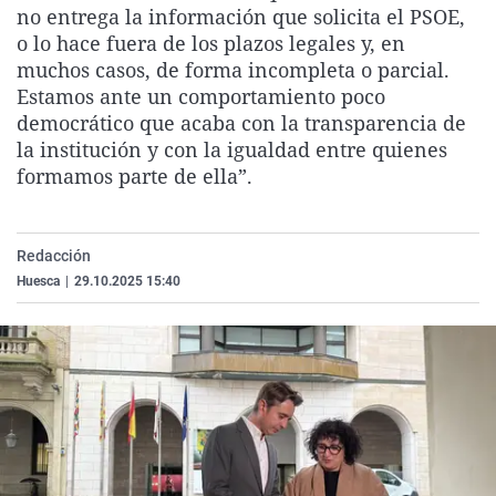
no entrega la información que solicita el PSOE,
La rosa de los vientos
Caso
Extremadura
Virales
o lo hace fuera de los plazos legales y, en
Gente viajera
Retornados
Galicia
Televisión
muchos casos, de forma incompleta o parcial.
Estamos ante un comportamiento poco
Como el perro y el gat
Equipo de investigaci
La Rioja
Elecciones
democrático que acaba con la transparencia de
Operación Viuda Negr
Navarra
la institución y con la igualdad entre quienes
formamos parte de ella”.
País Vasco
Redacción
Huesca
|
29.10.2025 15:40