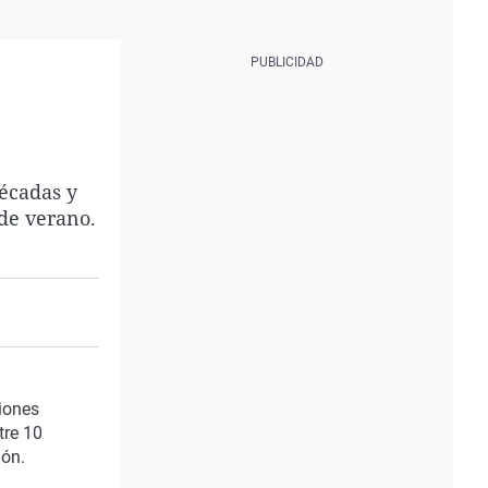
décadas y
de verano.
ciones
tre 10
ión.