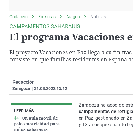
La rosa de los vientos
Caso
Extremadura
Gente viajera
Retornados
Galicia
Ondacero
Emisoras
Aragón
Noticias
Como el perro y el
Equipo de investigación
La Rioja
CAMPAMENTOS SAHARAUIS
gato
El programa Vacaciones en
Operación Viuda
Navarra
Negra
País Vasco
El proyecto Vacaciones en Paz llega a su fin tra
consiste en que familias residentes en España a
Redacción
Zaragoza
|
31.08.2022 15:12
Zaragoza ha acogido est
LEER MÁS
campamentos de refugia
Un aula móvil de
en Paz, gestionado en Za
psicomotricidad para
y 12 años que cuando lle
niños saharauis