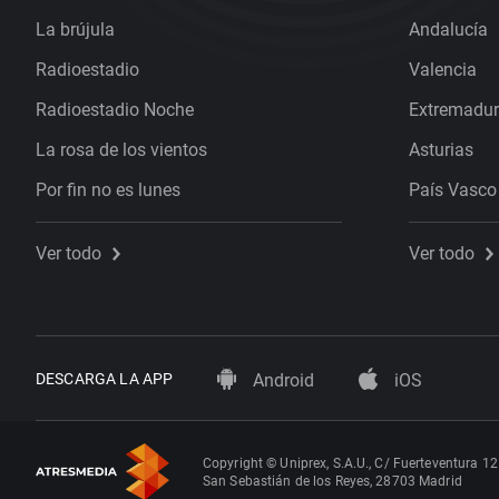
La brújula
Andalucía
Radioestadio
Valencia
Radioestadio Noche
Extremadu
La rosa de los vientos
Asturias
Por fin no es lunes
País Vasco
Ver todo
Ver todo
DESCARGA LA APP
Android
iOS
Copyright © Uniprex, S.A.U., C/ Fuerteventura 12
San Sebastián de los Reyes, 28703 Madrid