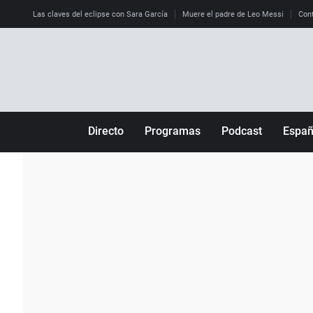
Las claves del eclipse con Sara García
Muere el padre de Leo Messi
Cont
Directo
Programas
Podcast
Espa
Más de uno
Los Perseguidos
Andalucía
Por fin
Malas decisiones
Aragón
Julia en la onda
Expedientes del más allá
Baleares
La brújula
El viaje del Guernica
Cantabria
Radioestadio
Invisibles
Cataluña
Radioestadio noche
Prohibido morirse
Comunidad de M
El colegio invisible
Esto no ha pasado
Comunitat Vale