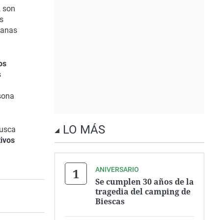
, son
os
manas
os
s
sona
LO MÁS
busca
tivos
ANIVERSARIO
Se cumplen 30 años de la
tragedia del camping de
Biescas