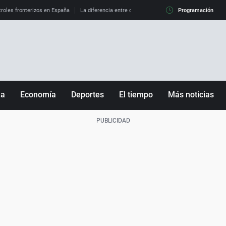
roles fronterizos en España
La diferencia entre observar el eclipse al 99% y al 100%
Programación
ña
Economía
Deportes
El tiempo
Más noticias
Fútbol
Sociedad
Baloncesto
Mundo
Tenis
Salud
Motor
Cultura
Ciencia y Tecnología
adrid
Gastronomía
nciana
Medio ambiente