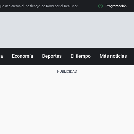
e decidieron el 'no fichaje' de Rodri por el Real Madrid y su 'sí' al Barça
Programación
La llamada de
ña
Economía
Deportes
El tiempo
Más noticias
Fútbol
Sociedad
Baloncesto
Mundo
Tenis
Salud
Motor
Cultura
Ciencia y Tecnología
adrid
Gastronomía
nciana
Medio ambiente