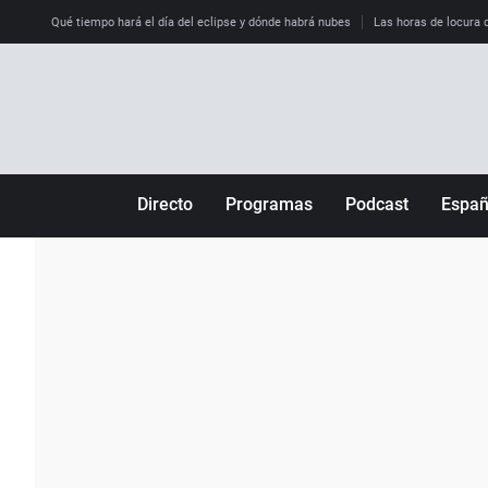
Qué tiempo hará el día del eclipse y dónde habrá nubes
Las horas de locura qu
Directo
Programas
Podcast
Espa
Más de uno
Los Perseguidos
Andalucía
Por fin
Malas decisiones
Aragón
Julia en la onda
Expedientes del más allá
Baleares
La brújula
El viaje del Guernica
Cantabria
Radioestadio
Invisibles
Cataluña
Radioestadio noche
Prohibido morirse
Comunidad de M
El colegio invisible
Esto no ha pasado
Comunitat Vale