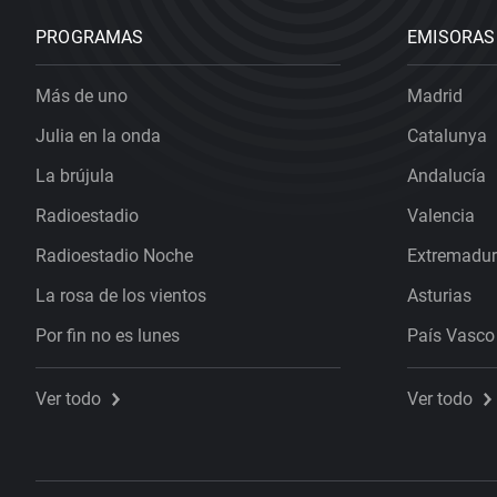
PROGRAMAS
EMISORAS
Más de uno
Madrid
Julia en la onda
Catalunya
La brújula
Andalucía
Radioestadio
Valencia
Radioestadio Noche
Extremadu
La rosa de los vientos
Asturias
Por fin no es lunes
País Vasco
Ver todo
Ver todo