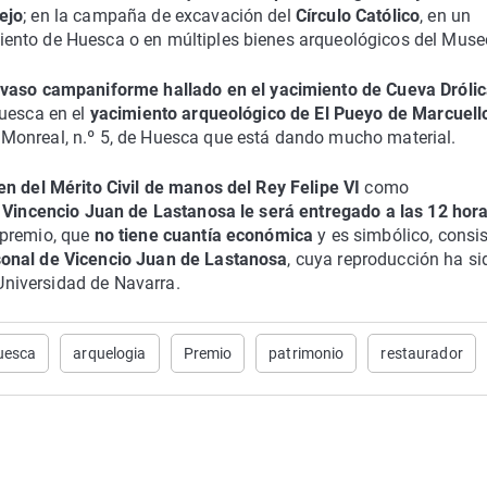
ejo
; en la campaña de excavación del
Círculo Católico
, en un
ento de Huesca o en múltiples bienes arqueológicos del Muse
 vaso campaniforme hallado en el yacimiento de Cueva Dróli
Huesca en el
yacimiento arqueológico de El Pueyo de Marcuell
 Monreal, n.º 5, de Huesca que está dando mucho material.
en del Mérito Civil de manos del Rey Felipe VI
como
Vincencio Juan de Lastanosa le será entregado a las 12 hor
 premio, que
no tiene cuantía económica
y es simbólico, consi
sonal de Vicencio Juan de Lastanosa
, cuya reproducción ha si
 Universidad de Navarra.
uesca
arquelogia
Premio
patrimonio
restaurador