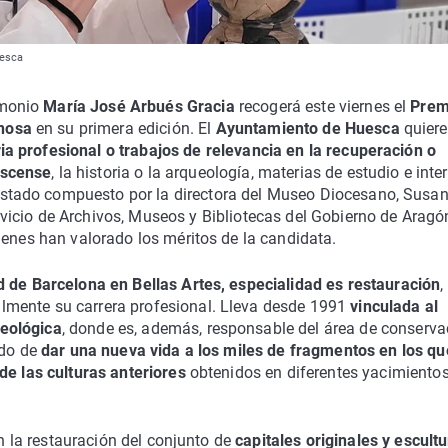
uesca
imonio
María José Arbués Gracia
recogerá este viernes el
Prem
nosa
en su primera edición. El
Ayuntamiento de Huesca
quiere
ria profesional o trabajos de relevancia en la recuperación o
oscense
, la historia o la arqueología, materias de estudio e inte
estado compuesto por la directora del Museo Diocesano, Susa
ervicio de Archivos, Museos y Bibliotecas del Gobierno de Aragó
ienes han valorado los méritos de la candidata.
d de Barcelona en Bellas Artes, especialidad es restauración
,
mente su carrera profesional. Lleva desde 1991
vinculada al
eológica
, donde es, además, responsable del área de conserva
ado de
dar una nueva vida a los miles de fragmentos en los qu
de las culturas anteriores
obtenidos en diferentes yacimientos
en la restauración del conjunto de
capitales originales y escult