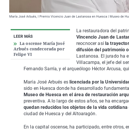
María José Arbués, I Premio Vicencio Juan de Lastanosa en Huesca | Museo de H
La restauradora del patr
LEER MÁS
Vincencio Juan de Lasta
La oscense María José
reocnocer así
la trayecto
Arbués condecorada por
difusión del patrimonio 
Felipe VI
Lastanosa. El jurado ha 
Villacampa, el jefe del s
Fernando Sarría, y el arqueólogo Héctor Arcusa, qu
María José Arbués es
licenciada por la Universida
sido en Huesca donde ha desarrollado fundamental
Museo de Huesca en el área de restauración arqu
preventiva. A lo largo de estos años, se ha encarg
quedan reducidos los objetos de la vida cotidiana 
ciudad de Huesca y del Altoaragón.
En la capital oscense, ha participado, entre otros, 