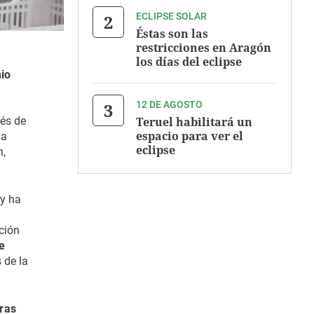
ECLIPSE SOLAR
Éstas son las
restricciones en Aragón
los días del eclipse
io
12 DE AGOSTO
Teruel habilitará un
rés de
espacio para ver el
na
eclipse
n,
 y ha
ción
e
 de la
uras