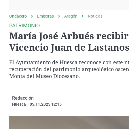
La rosa de los vientos
Caso
Extremadura
Gente viajera
Retornados
Galicia
Ondacero
Emisoras
Aragón
Noticias
Como el perro y el
Equipo de investigación
La Rioja
PATRIMONIO
gato
María José Arbués recibir
Operación Viuda
Navarra
Negra
País Vasco
Vicencio Juan de Lastano
El Ayuntamiento de Huesca reconoce con este nue
recuperación del patrimonio arqueológico oscens
Monta del Museo Diocesano.
Redacción
Huesca
|
05.11.2025 12:15