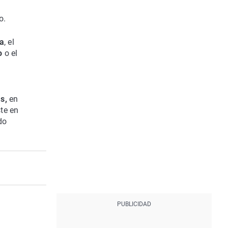
o.
ca
, el
o
o el
as,
en
ste en
do