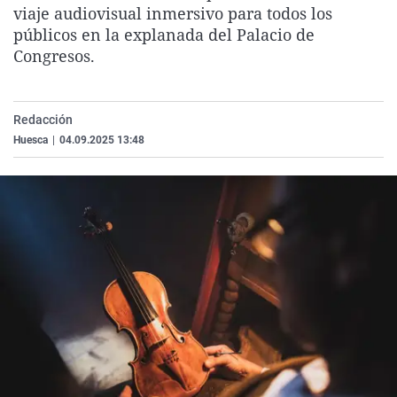
viaje audiovisual inmersivo para todos los
La rosa de los vientos
Caso
Extremadura
Virales
públicos en la explanada del Palacio de
Gente viajera
Retornados
Galicia
Televisión
Congresos.
Como el perro y el gat
Equipo de investigaci
La Rioja
Elecciones
Operación Viuda Negr
Navarra
Redacción
País Vasco
Huesca
|
04.09.2025 13:48