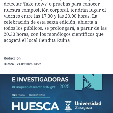
detectar ‘fake news’ o pruebas para conocer
La rosa de los vientos
Caso
Extremadura
Virales
nuestra composición corporal, tendrán lugar el
Gente viajera
Retornados
Galicia
Televisión
viernes entre las 17.30 y las 20.00 horas. La
celebración de esta sexta edición, abierta a
Como el perro y el gat
Equipo de investigaci
La Rioja
Elecciones
todos los públicos, se prolongará, a partir de las
Operación Viuda Negr
Navarra
20.30 horas, con los monólogos científicos que
acogerá el local Bendita Ruina
País Vasco
Redacción
Huesca
|
24.09.2025 13:22