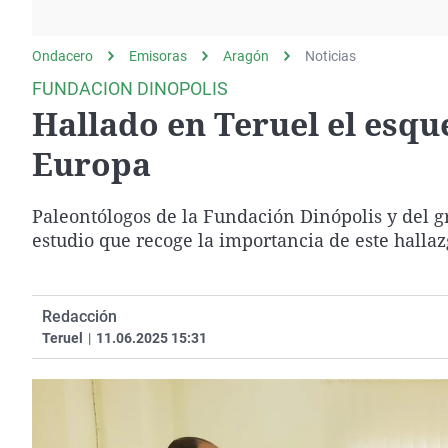
La rosa de los vientos
Caso
Extremadura
Gente viajera
Retornados
Galicia
Ondacero
Emisoras
Aragón
Noticias
Como el perro y el
Equipo de investigación
La Rioja
FUNDACION DINOPOLIS
gato
Hallado en Teruel el esqu
Operación Viuda
Navarra
Negra
País Vasco
Europa
Paleontólogos de la Fundación Dinópolis y del 
estudio que recoge la importancia de este halla
Redacción
Teruel
|
11.06.2025 15:31