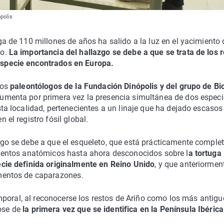
polis
ga de 110 millones de años ha salido a la luz en el yacimiento 
ño.
La importancia del hallazgo se debe a que se trata de los 
specie encontrados en Europa.
los
paleontólogos de la Fundación Dinópolis y del grupo de Bi
umenta por primera vez la presencia simultánea de dos especi
sta localidad, pertenecientes a un linaje que ha dejado escasos
 el registro fósil global.
go se debe a que el esqueleto, que está prácticamente complet
ementos anatómicos hasta ahora desconocidos sobre l
a tortuga
ecie definida originalmente en Reino Unido
, y que anteriormen
mentos de caparazones.
mporal, al reconocerse los restos de Ariño como los más antigu
dose de
la primera vez que se identifica en la Península Ibérica