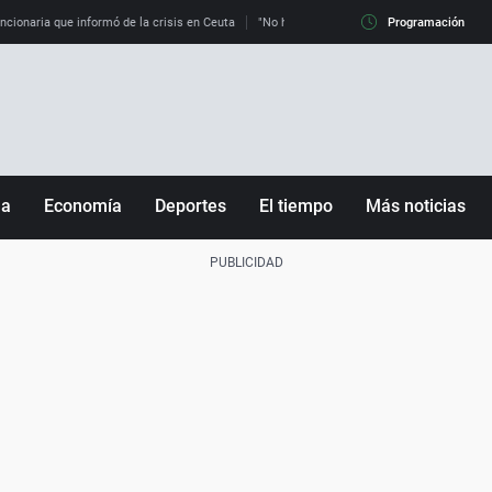
uncionaria que informó de la crisis en Ceuta
"No hay mafias, que no nos engañen": exper
Programación
ña
Economía
Deportes
El tiempo
Más noticias
Fútbol
Sociedad
Baloncesto
Mundo
Tenis
Salud
Motor
Cultura
Ciencia y Tecnología
adrid
Gastronomía
nciana
Medio ambiente