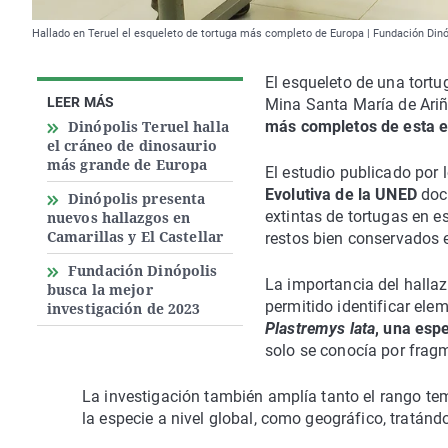
Hallado en Teruel el esqueleto de tortuga más completo de Europa | Fundación Dinó
El esqueleto de una tortu
LEER MÁS
Mina Santa María de Ari
Dinópolis Teruel halla
más completos de esta e
el cráneo de dinosaurio
más grande de Europa
El estudio publicado por 
Evolutiva de la UNED
doc
Dinópolis presenta
extintas de tortugas en e
nuevos hallazgos en
Camarillas y El Castellar
restos bien conservados en
Fundación Dinópolis
La importancia del hallaz
busca la mejor
permitido identificar el
investigación de 2023
Plastremys lata
, una esp
solo se conocía por frag
La investigación también amplía tanto el rango te
la especie a nivel global, como geográfico, tratán