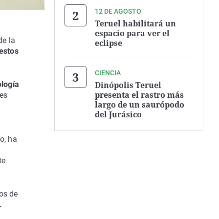
12 DE AGOSTO
Teruel habilitará un
espacio para ver el
de la
eclipse
restos
CIENCIA
Dinópolis Teruel
ología
presenta el rastro más
es
largo de un saurópodo
del Jurásico
o, ha
te
os de
.