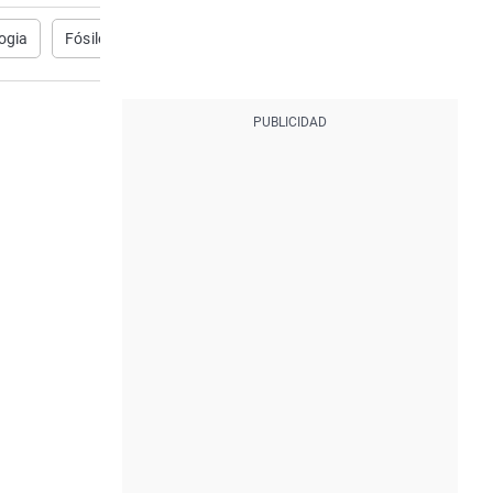
ogia
Fósiles