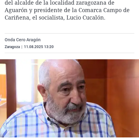
del alcalde de la localidad zaragozana de
La rosa de los vientos
Caso
Extremadura
Virales
Aguarón y presidente de la Comarca Campo de
Gente viajera
Retornados
Galicia
Televisión
Cariñena, el socialista, Lucio Cucalón.
Como el perro y el gat
Equipo de investigaci
La Rioja
Elecciones
Operación Viuda Negr
Navarra
Onda Cero Aragón
Zaragoza
|
11.08.2025 13:20
País Vasco