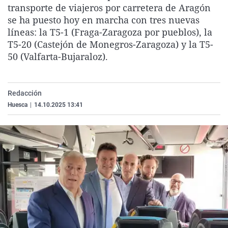
transporte de viajeros por carretera de Aragón
La rosa de los vientos
Caso
Extremadura
Virales
se ha puesto hoy en marcha con tres nuevas
Gente viajera
Retornados
Galicia
Televisión
líneas: la T5-1 (Fraga-Zaragoza por pueblos), la
T5-20 (Castejón de Monegros-Zaragoza) y la T5-
Como el perro y el gat
Equipo de investigaci
La Rioja
Elecciones
50 (Valfarta-Bujaraloz).
Operación Viuda Negr
Navarra
País Vasco
Redacción
Huesca
|
14.10.2025 13:41