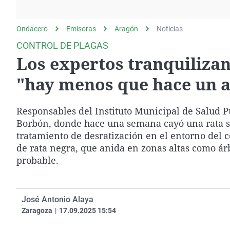
La rosa de los vientos
Caso
Extremadura
Gente viajera
Retornados
Galicia
Ondacero
Emisoras
Aragón
Noticias
Como el perro y el
Equipo de investigación
La Rioja
CONTROL DE PLAGAS
gato
Los expertos tranquilizan
Operación Viuda
Navarra
Negra
País Vasco
"hay menos que hace un 
Responsables del Instituto Municipal de Salud P
Borbón, donde hace una semana cayó una rata so
tratamiento de desratización en el entorno del c
de rata negra, que anida en zonas altas como ár
probable.
José Antonio Alaya
Zaragoza
|
17.09.2025 15:54