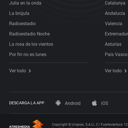
Julia en la onda
Catalunya
La brújula
Andalucía
Radioestadio
Valencia
Radioestadio Noche
Extremadu
La rosa de los vientos
Asturias
Por fin no es lunes
País Vasco
Ver todo
Ver todo
DESCARGA LA APP
Android
iOS
Copyright © Uniprex, S.A.U., C/ Fuerteventura 12