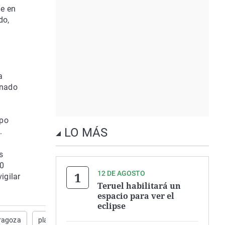
ue en
do,
l
a
onado
upo
LO MÁS
.
s
00
12 DE AGOSTO
igilar
Teruel habilitará un
espacio para ver el
eclipse
ragoza
plaga ratas