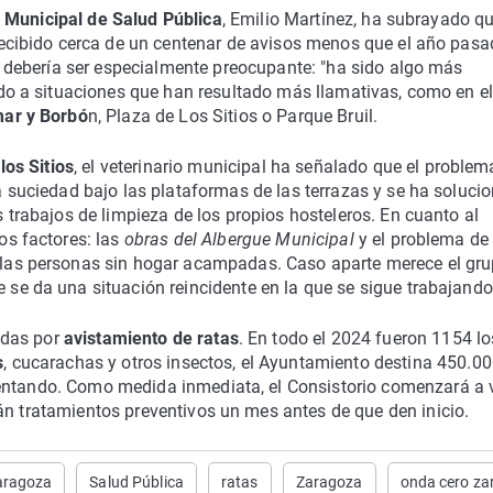
o Municipal de Salud Pública
, Emilio Martínez, ha subrayado q
recibido cerca de un centenar de avisos menos que el año pasa
o debería ser especialmente preocupante: "ha sido algo más
ido a situaciones que han resultado más llamativas, como en e
mar y Borbó
n, Plaza de Los Sitios o Parque Bruil.
los Sitios
, el veterinario municipal ha señalado que el problem
 suciedad bajo las plataformas de las terrazas y se ha soluci
 trabajos de limpieza de los propios hosteleros. En cuanto al
os factores: las
obras del Albergue Municipal
y el problema de
las personas sin hogar acampadas. Caso aparte merece el gr
se da una situación reincidente en la que se sigue trabajando
adas por
avistamiento de ratas
. En todo el 2024 fueron 1154 lo
s
, cucarachas y otros insectos, el Ayuntamiento destina 450.0
entando. Como medida inmediata, el Consistorio comenzará a v
án tratamientos preventivos un mes antes de que den inicio.
aragoza
Salud Pública
ratas
Zaragoza
onda cero za