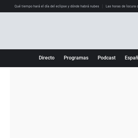
Qué tiempo hará el día del eclipse y dónde habrá nubes
Las horas de locura qu
Directo
Programas
Podcast
Espa
Más de uno
Los Perseguidos
Andalucía
Por fin
Malas decisiones
Aragón
Julia en la onda
Expedientes del más allá
Baleares
La brújula
El viaje del Guernica
Cantabria
Radioestadio
Invisibles
Cataluña
Radioestadio noche
Prohibido morirse
Comunidad de M
El colegio invisible
Esto no ha pasado
Comunitat Vale