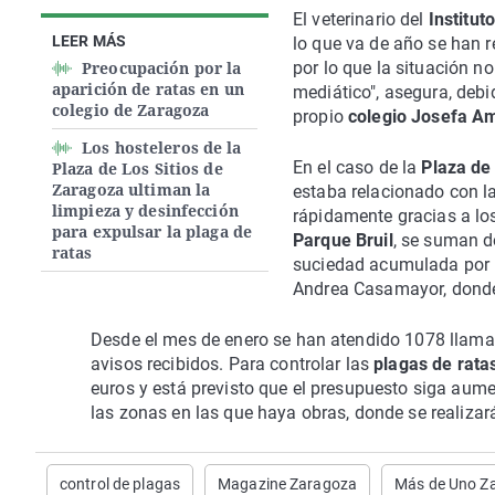
El veterinario del
Institut
LEER MÁS
lo que va de año se han 
Preocupación por la
por lo que la situación n
aparición de ratas en un
mediático", asegura, deb
colegio de Zaragoza
propio
colegio Josefa A
Los hosteleros de la
En el caso de la
Plaza de 
Plaza de Los Sitios de
Zaragoza ultiman la
estaba relacionado con la
limpieza y desinfección
rápidamente gracias a los
para expulsar la plaga de
Parque Bruil
, se suman d
ratas
suciedad acumulada por 
Andrea Casamayor, donde 
Desde el mes de enero se han atendido 1078 llam
avisos recibidos. Para controlar las
plagas de rata
euros y está previsto que el presupuesto siga aum
las zonas en las que haya obras, donde se realizar
control de plagas
Magazine Zaragoza
Más de Uno Z