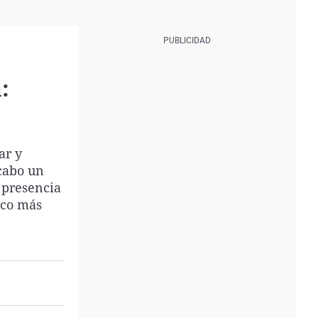
:
ar y
cabo un
 presencia
oco más