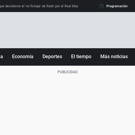
e decidieron el 'no fichaje' de Rodri por el Real Madrid y su 'sí' al Barça
Programación
La llamada de
ña
Economía
Deportes
El tiempo
Más noticias
Fútbol
Sociedad
Baloncesto
Mundo
Tenis
Salud
Motor
Cultura
Ciencia y Tecnología
adrid
Gastronomía
nciana
Medio ambiente