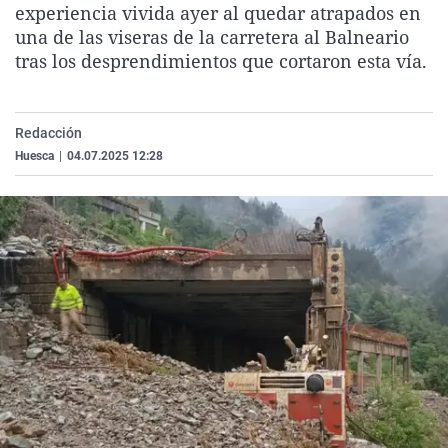
experiencia vivida ayer al quedar atrapados en
La rosa de los vientos
Caso
Extremadura
Virales
una de las viseras de la carretera al Balneario
Gente viajera
Retornados
Galicia
Televisión
tras los desprendimientos que cortaron esta vía.
Como el perro y el gat
Equipo de investigaci
La Rioja
Elecciones
Operación Viuda Negr
Navarra
Redacción
País Vasco
Huesca
|
04.07.2025 12:28