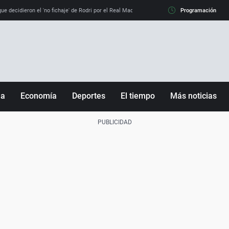
e decidieron el 'no fichaje' de Rodri por el Real Madrid y su 'sí' al Barça
Programación
La llamada de
ña
Economía
Deportes
El tiempo
Más noticias
Fútbol
Sociedad
Baloncesto
Mundo
Tenis
Salud
Motor
Cultura
Ciencia y Tecnología
adrid
Gastronomía
nciana
Medio ambiente