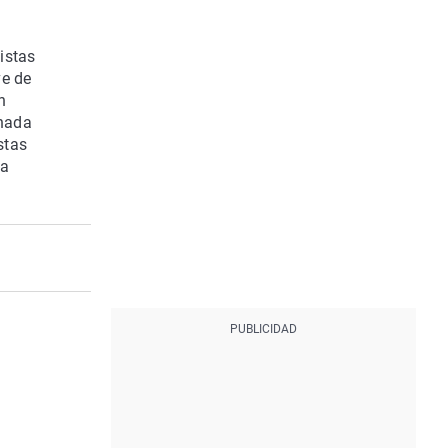
istas
ve de
n
 nada
stas
ra