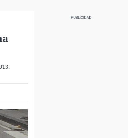
na
013.