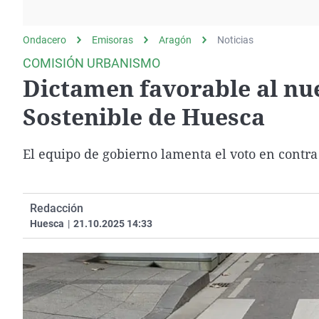
La rosa de los vientos
Caso
Extremadura
Gente viajera
Retornados
Galicia
Ondacero
Emisoras
Aragón
Noticias
Como el perro y el
Equipo de investigación
La Rioja
COMISIÓN URBANISMO
gato
Dictamen favorable al nu
Operación Viuda
Navarra
Negra
País Vasco
Sostenible de Huesca
El equipo de gobierno lamenta el voto en contra
Redacción
Huesca
|
21.10.2025 14:33