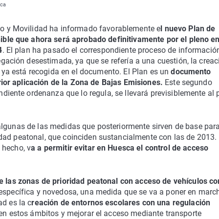
sca
o y Movilidad ha informado favorablemente e
l nuevo Plan de
ble que ahora será aprobado definitivamente por el pleno e
4
. El plan ha pasado el correspondiente proceso de informació
gación desestimada, ya que se refería a una cuestión, la creac
 ya está recogida en el documento. El Plan es un
documento
erior aplicación de la Zona de Bajas Emisiones.
Este segundo
diente ordenanza que lo regula, se llevará previsiblemente al 
algunas de las medidas que posteriormente sirven de base para
dad peatonal, que coinciden sustancialmente con las de 2013.
 hecho, v
a a permitir evitar en Huesca el control de acceso
e las zonas de prioridad peatonal con acceso de vehículos co
específica y novedosa, una medida que se va a poner en marc
d es la c
reación de entornos escolares con una regulación
 en estos ámbitos y mejorar el acceso mediante transporte