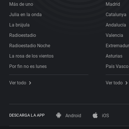
Más de uno
Madrid
Julia en la onda
Catalunya
La brújula
Andalucía
Radioestadio
Valencia
Radioestadio Noche
Extremadu
La rosa de los vientos
Asturias
Por fin no es lunes
País Vasco
Ver todo
Ver todo
DESCARGA LA APP
Android
iOS