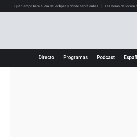
Qué tiempo hará el día del eclipse y dónde habrá nubes
Las horas de locura qu
Directo
Programas
Podcast
Espa
Más de uno
Los Perseguidos
Andalucía
Por fin
Malas decisiones
Aragón
Julia en la onda
Expedientes del más allá
Baleares
La brújula
El viaje del Guernica
Cantabria
Radioestadio
Invisibles
Cataluña
Radioestadio noche
Prohibido morirse
Comunidad de M
El colegio invisible
Esto no ha pasado
Comunitat Vale