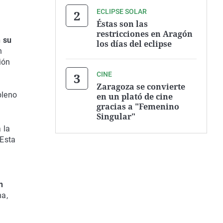
ECLIPSE SOLAR
Éstas son las
restricciones en Aragón
n su
los días del eclipse
n
ión
CINE
Zaragoza se convierte
pleno
en un plató de cine
gracias a "Femenino
Singular"
 la
 Esta
n
ha,