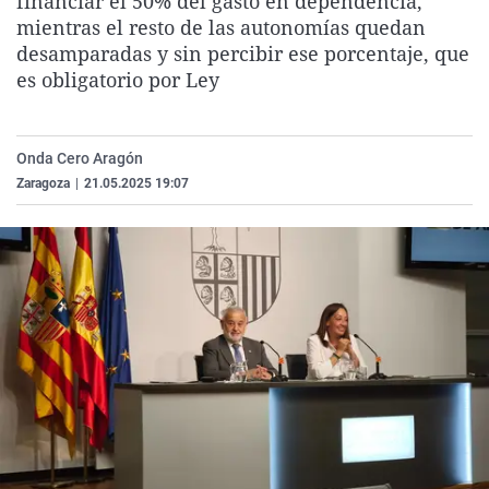
financiar el 50% del gasto en dependencia,
La rosa de los vientos
Caso
Extremadura
Virales
mientras el resto de las autonomías quedan
desamparadas y sin percibir ese porcentaje, que
Gente viajera
Retornados
Galicia
Televisión
es obligatorio por Ley
Como el perro y el gat
Equipo de investigaci
La Rioja
Elecciones
Operación Viuda Negr
Navarra
Onda Cero Aragón
País Vasco
Zaragoza
|
21.05.2025 19:07