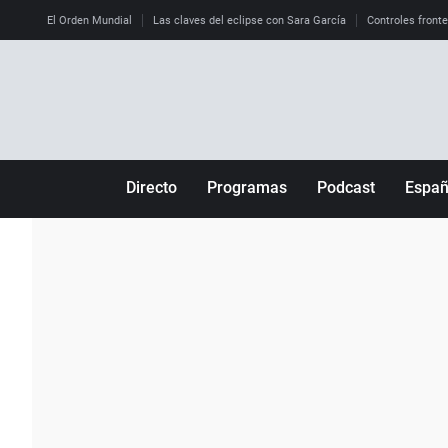
El Orden Mundial
Las claves del eclipse con Sara García
Controles front
Directo
Programas
Podcast
Espa
Más de uno
Los Perseguidos
Andalucía
Por fin
Malas decisiones
Aragón
Julia en la onda
Expedientes del más allá
Baleares
La brújula
El viaje del Guernica
Cantabria
Radioestadio
Invisibles
Cataluña
Radioestadio noche
Prohibido morirse
Comunidad de M
El colegio invisible
Esto no ha pasado
Comunitat Vale