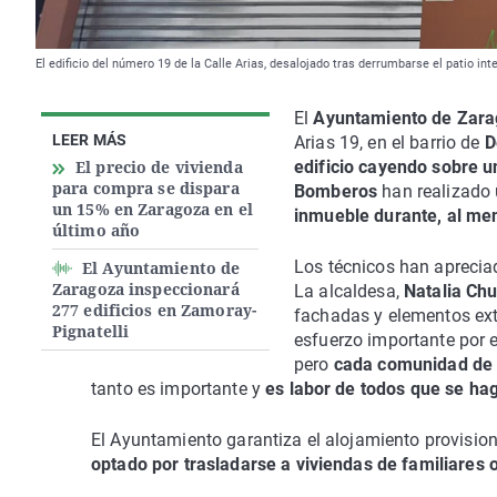
El edificio del número 19 de la Calle Arias, desalojado tras derrumbarse el patio int
El
Ayuntamiento de Zar
LEER MÁS
Arias 19, en el barrio de
D
El precio de vivienda
edificio cayendo sobre u
para compra se dispara
Bomberos
han realizado
un 15% en Zaragoza en el
inmueble durante, al me
último año
Los técnicos han aprecia
El Ayuntamiento de
Zaragoza inspeccionará
La alcaldesa,
Natalia Ch
277 edificios en Zamoray-
fachadas y elementos ext
Pignatelli
esfuerzo importante por 
pero
cada comunidad de v
tanto es importante y
es labor de todos que se ha
El Ayuntamiento garantiza el alojamiento provisio
optado por trasladarse a viviendas de familiares 