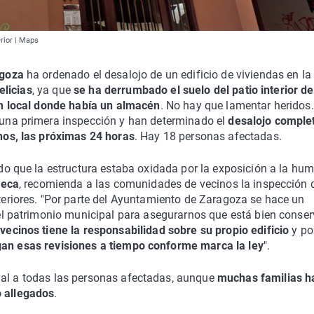
erior | Maps
agoza
ha ordenado el desalojo de un edificio de viviendas en la 
elicias
, ya que
se ha derrumbado el suelo del patio interior de
n local donde había un almacén
. No hay que lamentar heridos
 una primera inspección y han determinado el
desalojo comple
nos, las próximas 24 horas
. Hay 18 personas afectadas.
do que la estructura estaba oxidada por la exposición a la hu
ueca
, recomienda a las comunidades de vecinos la inspección 
eriores. "Por parte del Ayuntamiento de Zaragoza se hace un
el patrimonio municipal para asegurarnos que está bien conser
ecinos tiene la responsabilidad sobre su propio edificio
y por
gan esas revisiones a tiempo conforme marca la ley
".
nal a todas las personas afectadas, aunque
muchas familias h
o allegados
.