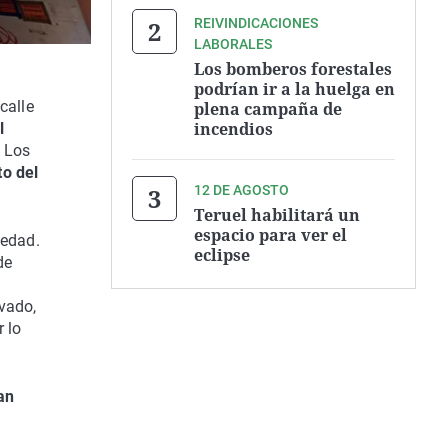
REIVINDICACIONES
LABORALES
Los bomberos forestales
podrían ir a la huelga en
calle
plena campaña de
incendios
l
. Los
to del
12 DE AGOSTO
Teruel habilitará un
espacio para ver el
medad.
eclipse
de
vado,
 lo
an