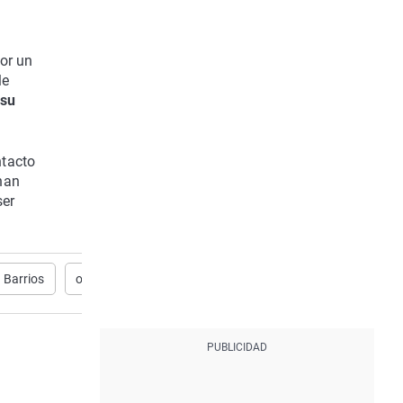
or un
le
 su
ntacto
han
ser
Barrios
okupas
incendio
bomberos
Sucesos
d