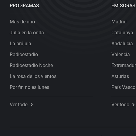
PROGRAMAS
EMISORAS
Más de uno
Madrid
Julia en la onda
Catalunya
La brújula
Andalucía
Radioestadio
Valencia
Radioestadio Noche
Extremadu
La rosa de los vientos
Asturias
Por fin no es lunes
País Vasco
Ver todo
Ver todo