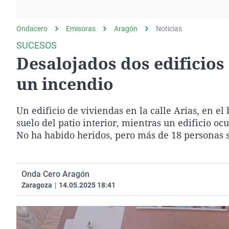
La rosa de los vientos
Caso
Extremadura
Gente viajera
Retornados
Galicia
Ondacero
Emisoras
Aragón
Noticias
Como el perro y el
Equipo de investigación
La Rioja
SUCESOS
gato
Desalojados dos edificio
Operación Viuda
Navarra
Negra
País Vasco
un incendio
Un edificio de viviendas en la calle Arias, en el
suelo del patio interior, mientras un edificio o
No ha habido heridos, pero más de 18 personas 
Onda Cero Aragón
Zaragoza
|
14.05.2025 18:41