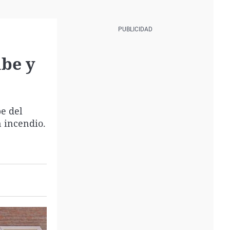
mbe y
be del
n incendio.