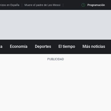
erizos en España
Muere el padre de Leo Messi
La diferencia entre observar el eclip
Programación
ña
Economía
Deportes
El tiempo
Más noticias
Fútbol
Sociedad
Baloncesto
Mundo
Tenis
Salud
Motor
Cultura
Ciencia y Tecnología
adrid
Gastronomía
nciana
Medio ambiente