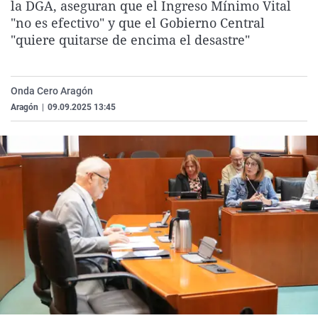
la DGA, aseguran que el Ingreso Mínimo Vital
La rosa de los vientos
Caso
Extremadura
Virales
"no es efectivo" y que el Gobierno Central
Gente viajera
Retornados
Galicia
Televisión
"quiere quitarse de encima el desastre"
Como el perro y el gat
Equipo de investigaci
La Rioja
Elecciones
Operación Viuda Negr
Navarra
Onda Cero Aragón
Aragón
|
09.09.2025 13:45
País Vasco