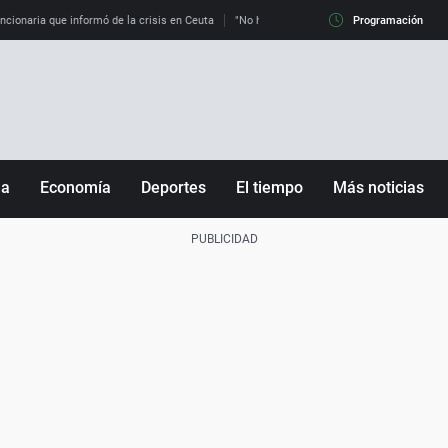
uncionaria que informó de la crisis en Ceuta
"No hay mafias, que no nos engañen": exper
Programación
ña
Economía
Deportes
El tiempo
Más noticias
Fútbol
Sociedad
Baloncesto
Mundo
Tenis
Salud
Motor
Cultura
Ciencia y Tecnología
adrid
Gastronomía
nciana
Medio ambiente