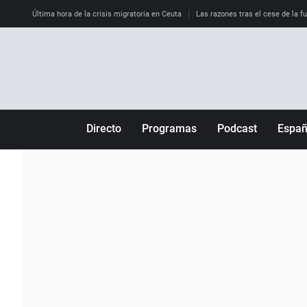
Última hora de la crisis migratoria en Ceuta
Las razones tras el cese de la f
Directo
Programas
Podcast
Espa
Más de uno
Los Perseguidos
Andalucía
Por fin
Malas decisiones
Aragón
Julia en la onda
Expedientes del más allá
Baleares
La brújula
El viaje del Guernica
Cantabria
Radioestadio
Invisibles
Cataluña
Radioestadio noche
Prohibido morirse
Comunidad de M
El colegio invisible
Esto no ha pasado
Comunitat Vale