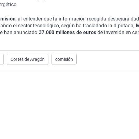
rgético.
omisión
, al entender que la información recogida despejará du
sando el sector tecnológico, según ha trasladado la diputada,
M
, se han anunciado
37.000 millones de euros
de inversión en ce
n
Cortes de Aragón
comisión