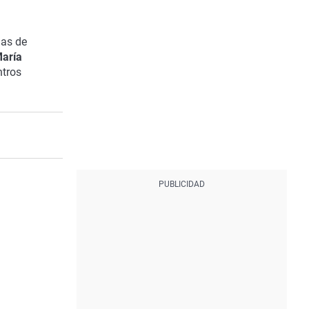
das de
aría
ntros