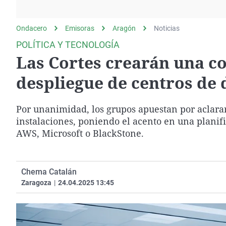
La rosa de los vientos
Caso
Extremadura
Gente viajera
Retornados
Galicia
Ondacero
Emisoras
Aragón
Noticias
Como el perro y el
Equipo de investigación
La Rioja
POLÍTICA Y TECNOLOGÍA
gato
Las Cortes crearán una co
Operación Viuda
Navarra
Negra
País Vasco
despliegue de centros de 
Por unanimidad, los grupos apuestan por aclara
instalaciones, poniendo el acento en una planif
AWS, Microsoft o BlackStone.
Chema Catalán
Zaragoza
|
24.04.2025 13:45