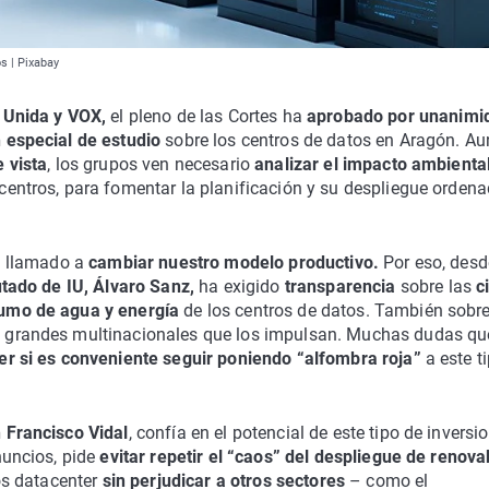
s | Pixabay
 Unida y VOX,
el pleno de las Cortes ha
aprobado por unanim
 especial de estudio
sobre los centros de datos en Aragón. A
 vista
, los grupos ven necesario
analizar el impacto ambienta
centros, para fomentar la planificación y su despliegue orden
á llamado a
cambiar nuestro modelo productivo.
Por eso, desd
tado de IU, Álvaro Sanz,
ha exigido
transparencia
sobre las
c
umo de agua y energía
de los centros de datos. También sobre
 grandes multinacionales que los impulsan. Muchas dudas qu
er si es conveniente seguir poniendo “alfombra roja”
a este t
 Francisco Vidal
, confía en el potencial de este tipo de inversi
nuncios, pide
evitar repetir el “caos” del despliegue de renova
os datacenter
sin perjudicar a otros sectores
– como el