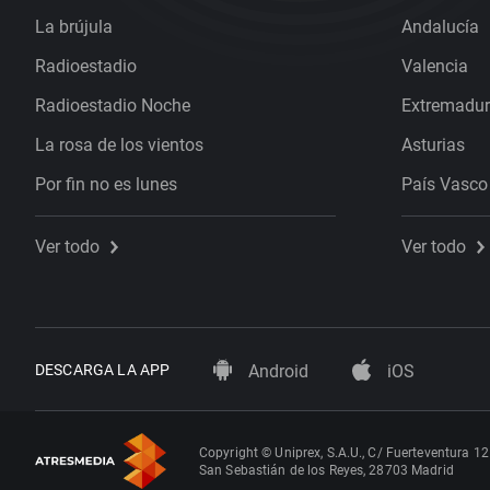
La brújula
Andalucía
Radioestadio
Valencia
Radioestadio Noche
Extremadu
La rosa de los vientos
Asturias
Por fin no es lunes
País Vasco
Ver todo
Ver todo
DESCARGA LA APP
Android
iOS
Copyright © Uniprex, S.A.U., C/ Fuerteventura 12
San Sebastián de los Reyes, 28703 Madrid