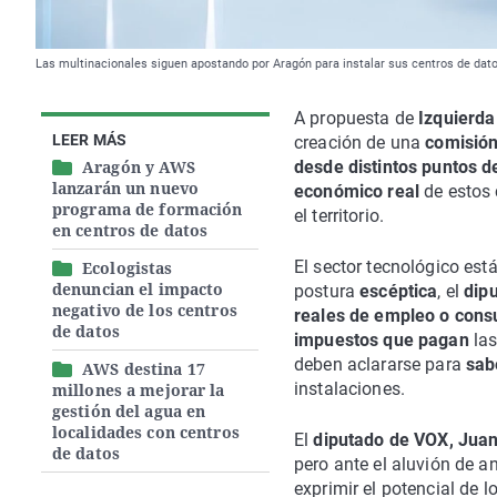
Las multinacionales siguen apostando por Aragón para instalar sus centros de dato
A propuesta de
Izquierda
LEER MÁS
creación de una
comisión
Aragón y AWS
desde distintos puntos de
lanzarán un nuevo
económico real
de estos 
programa de formación
el territorio.
en centros de datos
El sector tecnológico est
Ecologistas
denuncian el impacto
postura
escéptica
, el
dipu
negativo de los centros
reales de empleo o cons
de datos
impuestos que pagan
las
deben aclararse para
sab
AWS destina 17
instalaciones.
millones a mejorar la
gestión del agua en
localidades con centros
El
diputado de VOX, Juan
de datos
pero ante el aluvión de a
exprimir el potencial de l