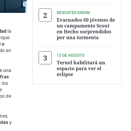
RESCATES GREIM
Evacuados 60 jóvenes de
un campamento Scout
en Hecho sorprendidos
idad
la
por una tormenta
unque
l o
ado en
12 DE AGOSTO
Teruel habilitará un
espacio para ver el
e una
eclipse
ifras
 los
e
ipo de
ones,
bles
y