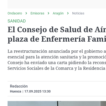
La rosa de los vientos
Caso
Extremadura
Gente viajera
Retornados
Galicia
Ondacero
Emisoras
Aragón
Noticias
Como el perro y el
Equipo de investigación
La Rioja
SANIDAD
gato
El Consejo de Salud de Aí
Operación Viuda
Navarra
Negra
País Vasco
plaza de Enfermería Fami
La reestructuración anunciada por el gobierno a
esencial para la atención sanitaria y la promoció
Consejo ha enviado una carta pidiendo la recons
Servicios Sociales de la Comarca y la Residenci
Redacción
Huesca
|
17.09.2025 13:30