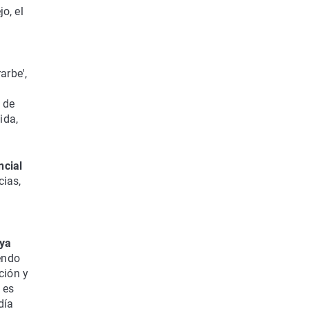
o, el
arbe',
a de
ida,
ncial
cias,
 ya
endo
ción y
 es
día