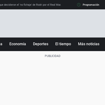
e decidieron el 'no fichaje' de Rodri por el Real Madrid y su 'sí' al Barça
Programación
La llamada de
ña
Economía
Deportes
El tiempo
Más noticias
Fútbol
Sociedad
Baloncesto
Mundo
Tenis
Salud
Motor
Cultura
Ciencia y Tecnología
adrid
Gastronomía
nciana
Medio ambiente