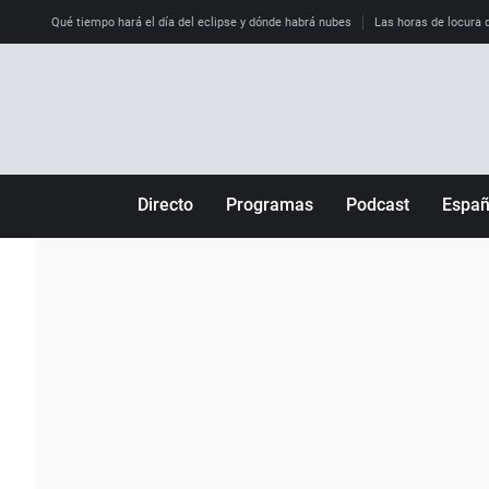
Qué tiempo hará el día del eclipse y dónde habrá nubes
Las horas de locura qu
Directo
Programas
Podcast
Espa
Más de uno
Los Perseguidos
Andalucía
Por fin
Malas decisiones
Aragón
Julia en la onda
Expedientes del más allá
Baleares
La brújula
El viaje del Guernica
Cantabria
Radioestadio
Invisibles
Cataluña
Radioestadio noche
Prohibido morirse
Comunidad de M
El colegio invisible
Esto no ha pasado
Comunitat Vale