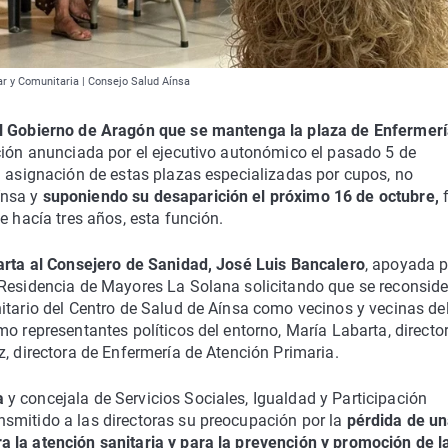
ar y Comunitaria | Consejo Salud Aínsa
al Gobierno de Aragón que se mantenga la plaza de Enfermer
ción anunciada por el ejecutivo autonómico el pasado 5 de
a asignación de estas plazas especializadas por cupos, no
ínsa y
suponiendo su desaparición el próximo 16 de octubre,
e hacía tres años, esta función.
rta al Consejero de Sanidad, José Luis Bancalero
, apoyada p
 Residencia de Mayores La Solana solicitando que se reconside
itario del Centro de Salud de Aínsa como vecinos y vecinas de
o representantes políticos del entorno, María Labarta, directo
z, directora de Enfermería de Atención Primaria.
sa
y concejala de Servicios Sociales, Igualdad y Participación
smitido a las directoras su preocupación por la
pérdida de u
 la atención sanitaria y para la prevención y promoción de l