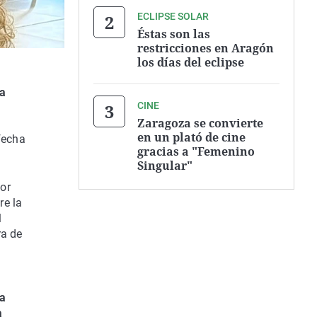
ECLIPSE SOLAR
Éstas son las
restricciones en Aragón
los días del eclipse
ía
CINE
Zaragoza se convierte
en un plató de cine
fecha
gracias a "Femenino
Singular"
or
re la
l
ra de
na
a