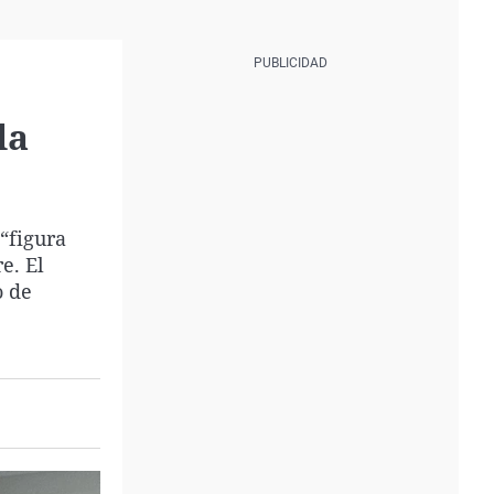
la
“figura
e. El
o de