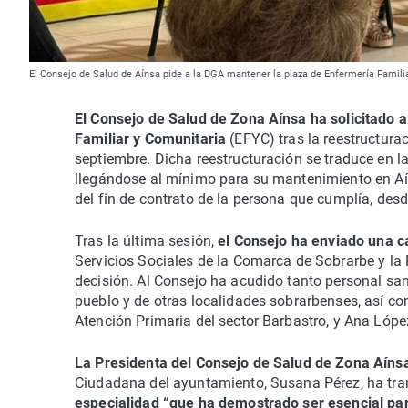
El Consejo de Salud de Aínsa pide a la DGA mantener la plaza de Enfermería Famili
El Consejo de Salud de Zona Aínsa ha solicitado 
Familiar y Comunitaria
(EFYC) tras la reestructura
septiembre. Dicha reestructuración se traduce en l
llegándose al mínimo para su mantenimiento en A
del fin de contrato de la persona que cumplía, desd
Tras la última sesión,
el Consejo ha enviado una ca
Servicios Sociales de la Comarca de Sobrarbe y la
decisión. Al Consejo ha acudido tanto personal san
pueblo y de otras localidades sobrarbenses, así com
Atención Primaria del sector Barbastro, y Ana Lópe
La Presidenta del Consejo de Salud de Zona Aín
Ciudadana del ayuntamiento, Susana Pérez, ha tran
especialidad “que ha demostrado ser esencial para