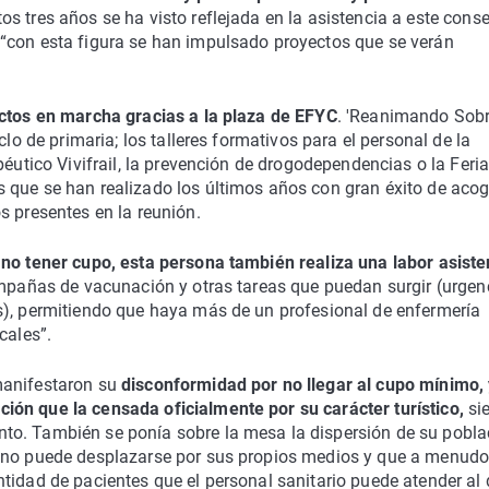
s tres años se ha visto reflejada en la asistencia a este consej
“con esta figura se han impulsado proyectos que se verán
tos en marcha gracias a la plaza de EFYC
. 'Reanimando Sobr
clo de primaria; los talleres formativos para el personal de la
péutico Vivifrail, la prevención de drogodependencias o la Feri
 que se han realizado los últimos años con gran éxito de acog
s presentes en la reunión.
no tener cupo, esta persona también realiza una labor asiste
mpañas de vacunación y otras tareas que puedan surgir (urgen
s), permitiendo que haya más de un profesional de enfermería
cales”.
manifestaron su
disconformidad por no llegar al cupo mínimo,
ión que la censada oficialmente por su carácter turístico,
si
to. También se ponía sobre la mesa la dispersión de su pobla
e no puede desplazarse por sus propios medios y que a menudo
tidad de pacientes que el personal sanitario puede atender al 