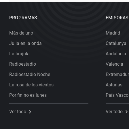
PROGRAMAS
EMISORAS
Más de uno
Madrid
Julia en la onda
Catalunya
La brújula
Andalucía
Radioestadio
Valencia
Radioestadio Noche
Extremadu
La rosa de los vientos
Asturias
Por fin no es lunes
País Vasco
Ver todo
Ver todo