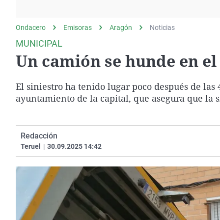
La rosa de los vientos
Caso
Extremadura
Gente viajera
Retornados
Galicia
Ondacero
Emisoras
Aragón
Noticias
Como el perro y el
Equipo de investigación
La Rioja
MUNICIPAL
gato
Un camión se hunde en el
Operación Viuda
Navarra
Negra
País Vasco
El siniestro ha tenido lugar poco después de las
ayuntamiento de la capital, que asegura que la s
Redacción
Teruel
|
30.09.2025 14:42