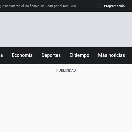
e decidieron el 'no fichaje' de Rodri por el Real Madrid y su 'sí' al Barça
Programación
La llamada de
ña
Economía
Deportes
El tiempo
Más noticias
Fútbol
Sociedad
Baloncesto
Mundo
Tenis
Salud
Motor
Cultura
Ciencia y Tecnología
adrid
Gastronomía
nciana
Medio ambiente