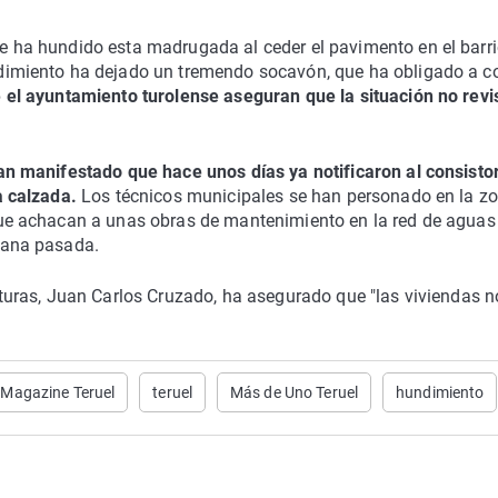
e ha hundido esta madrugada al ceder el pavimento en el barri
dimiento ha dejado un tremendo socavón, que ha obligado a co
 el ayuntamiento turolense aseguran que la situación no revi
an manifestado que hace unos días ya notificaron al consistor
a calzada.
Los técnicos municipales se han personado en la z
que achacan a unas obras de mantenimiento en la red de aguas
mana pasada.
cturas, Juan Carlos Cruzado, ha asegurado que "las viviendas n
Magazine Teruel
teruel
Más de Uno Teruel
hundimiento