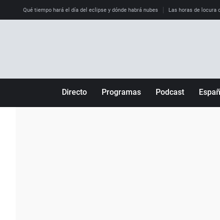
Qué tiempo hará el día del eclipse y dónde habrá nubes
Las horas de locura qu
Directo
Programas
Podcast
Espa
Más de uno
Los Perseguidos
Andalucía
Por fin
Malas decisiones
Aragón
Julia en la onda
Expedientes del más allá
Baleares
La brújula
El viaje del Guernica
Cantabria
Radioestadio
Invisibles
Cataluña
Radioestadio noche
Prohibido morirse
Comunidad de M
El colegio invisible
Esto no ha pasado
Comunitat Vale