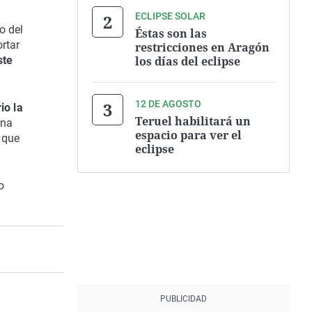
ECLIPSE SOLAR
o del
Éstas son las
rtar
restricciones en Aragón
los días del eclipse
ste
12 DE AGOSTO
io la
Teruel habilitará un
ona
espacio para ver el
 que
eclipse
o