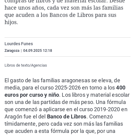
compras de libros y de material escolar. Desde
La rosa de los vientos
Caso
Extremadura
Virales
hace unos años, cada vez son más las familias
que acuden a los Bancos de Libros para sus
Gente viajera
Retornados
Galicia
Televisión
hijos.
Como el perro y el gat
Equipo de investigaci
La Rioja
Elecciones
Operación Viuda Negr
Navarra
Lourdes Funes
País Vasco
Zaragoza
|
04.09.2025 12:18
Libros de texto/Agencias
El gasto de las familias aragonesas se eleva, de
media, para el curso 2025-2026 en torno a los
400
euros por curso y niño
. Los libros y material escolar
son una de las partidas de más peso. Una fórmula
que comenzó a aplicarse en el curso 2019-2020 en
Aragón fue el del
Banco de Libros
. Comenzó
tímidamente, pero cada vez son más las familias
que acuden a esta fórmula por la que, por una