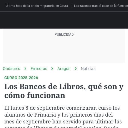
Última hora de la crisis migratoria en Ceuta
Las razones tras el cese de la funcion
Directo
Programas
Podcast
Más de uno
Los Perseguidos
Andalucía
Fútbol
Sociedad
Ondacero
Emisoras
Aragón
Noticias
España
Por fin
Malas decisiones
Aragón
Baloncesto
Mundo
CURSO 2025-2026
Economía
Julia en la onda
Expedientes del más a
Baleares
Tenis
Salud
Los Bancos de Libros, qué son y
Deportes
cómo funcionan
La brújula
El viaje del Guernica
Cantabria
Motor
Cultura
El tiempo
Radioestadio
Invisibles
Cataluña
Ciencia y Tecnología
El lunes 8 de septiembre comenzarán curso los
Más noticias
Radioestadio noche
Prohibido morirse
Comunidad de Madrid
Gastronomía
alumnos de Primaria y los primeros días del
mes de septiembre han servido para ultimar las
El colegio invisible
Esto no ha pasado
Comunitat Valenciana
Medio ambiente