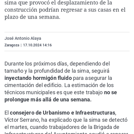
sima que provocó el desplazamiento de la
La rosa de los vientos
Caso
Extremadura
Virales
construcción podrían regresar a sus casas en el
Gente viajera
Retornados
Galicia
Televisión
plazo de una semana.
Como el perro y el gat
Equipo de investigaci
La Rioja
Elecciones
Operación Viuda Negr
Navarra
José Antonio Alaya
Zaragoza
|
17.10.2024 14:16
País Vasco
Durante los próximos días, dependiendo del
tamaño y la profundidad de la sima, seguirá
inyectando hormigón fluido
para asegurar la
cimentación del edificio. La estimación de los
técnicos municipales es que este trabajo
no se
prolongue más allá de una semana.
El
consejero de Urbanismo e Infraestructuras
,
Víctor Serrano, ha explicado que la sima se detectó
el martes, cuando trabajadores de la Brigada de