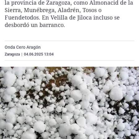
la provincia de Zaragoza, como Almonacid de la
La rosa de los vientos
Caso
Extremadura
Virales
Sierra, Munébrega, Aladrén, Tosos o
Gente viajera
Retornados
Galicia
Televisión
Fuendetodos. En Velilla de Jiloca incluso se
desbordó un barranco.
Como el perro y el gat
Equipo de investigaci
La Rioja
Elecciones
Operación Viuda Negr
Navarra
Onda Cero Aragón
País Vasco
Zaragoza
|
04.06.2025 13:04