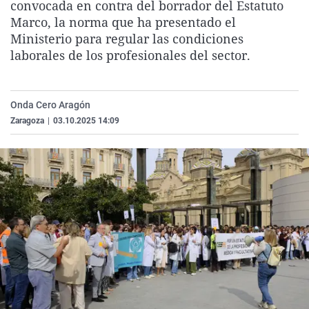
convocada en contra del borrador del Estatuto
La rosa de los vientos
Caso
Extremadura
Virales
Marco, la norma que ha presentado el
Gente viajera
Retornados
Galicia
Televisión
Ministerio para regular las condiciones
laborales de los profesionales del sector.
Como el perro y el gat
Equipo de investigaci
La Rioja
Elecciones
Operación Viuda Negr
Navarra
Onda Cero Aragón
País Vasco
Zaragoza
|
03.10.2025 14:09