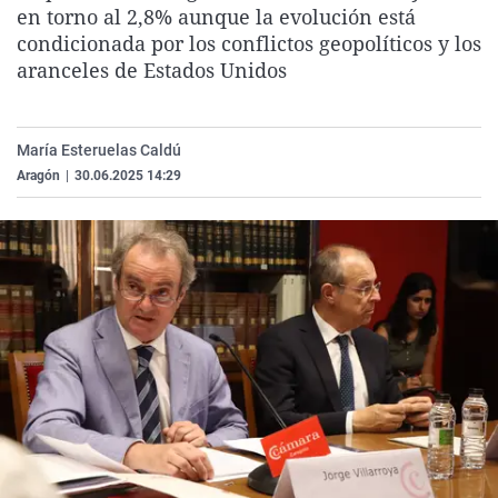
en torno al 2,8% aunque la evolución está
La rosa de los vientos
Caso
Extremadura
Virales
condicionada por los conflictos geopolíticos y los
Gente viajera
Retornados
Galicia
Televisión
aranceles de Estados Unidos
Como el perro y el gat
Equipo de investigaci
La Rioja
Elecciones
Operación Viuda Negr
Navarra
María Esteruelas Caldú
País Vasco
Aragón
|
30.06.2025 14:29